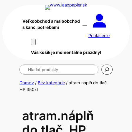
Veľkoobchod a maloobchod
s kanc. potrebami
Prihlásenie
Váš košík je momentálne prázdny!
Hľadanie
Domov
/
Bez kategórie
/ atram.náplň do tlač.
HP 350xl
atram.náplň
do tlač. HP