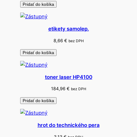
H
Pridať do košíka
P
3
5
etikety samolep.
0
8,66
€
bez DPH
x
l
Pridať do košíka
toner laser HP4100
184,96
€
bez DPH
Pridať do košíka
hrot do technického pera
3,13
€