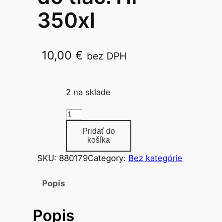
350xl
10,00
€
bez DPH
CB335EE ab.
2 na sklade
m
n
Pridať do
o
košíka
ž
SKU:
880179
Category:
Bez kategórie
s
t
Popis
v
o
Popis
a