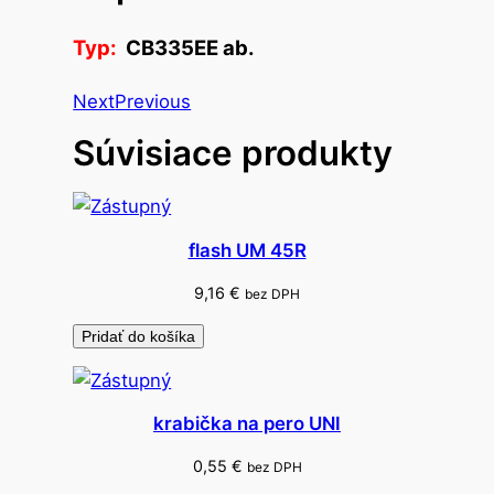
t
r
Typ:
CB335EE ab.
a
m
Next
Previous
.
Súvisiace produkty
n
á
p
l
flash UM 45R
ň
9,16
€
bez DPH
d
o
Pridať do košíka
t
l
a
krabička na pero UNI
č
0,55
€
bez DPH
.