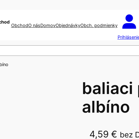
chod
Obchod
O nás
Domov
Objednávky
Obch. podmienky
Prihláseni
lbíno
baliaci
albíno
4,59
€
bez 