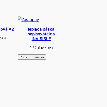
nová A2
lepiaca páska
popisovateľná
INVISIBLE
 DPH
2,82
€
bez DPH
Pridať do košíka