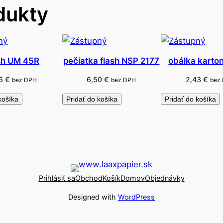
dukty
l
b
í
n
o
sh UM 45R
pečiatka flash NSP 2177
obálka karto
16
€
6,50
€
2,43
€
bez DPH
bez DPH
bez
košíka
Pridať do košíka
Pridať do košíka
Prihlásiť sa
Obchod
Košík
Domov
Objednávky
Designed with
WordPress