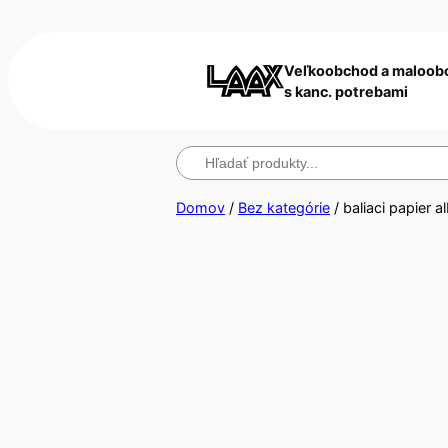
Veľkoobchod a maloob
s kanc. potrebami
Hľadanie
Domov
/
Bez kategórie
/ baliaci papier a