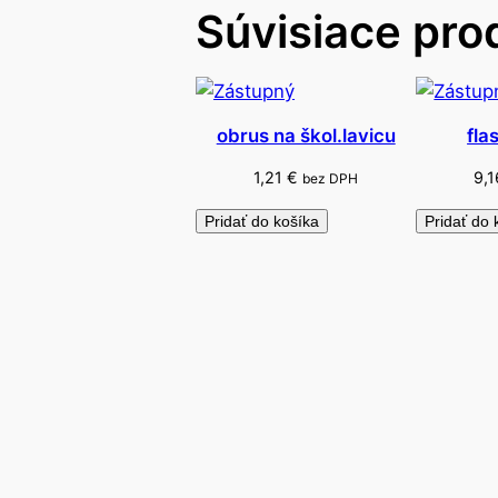
Súvisiace pro
obrus na škol.lavicu
fla
1,21
€
9,
bez DPH
Pridať do košíka
Pridať do 