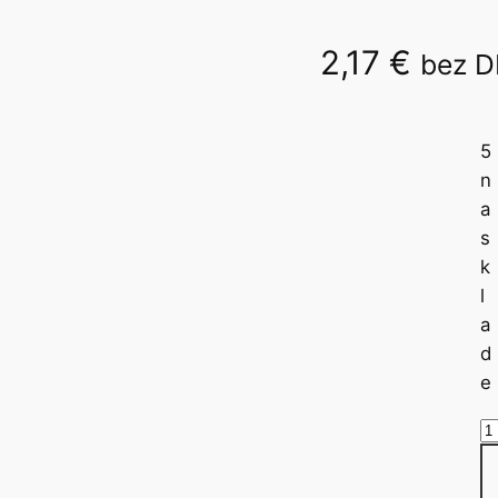
2,17
€
bez 
A5 80list.
5
n
a
s
k
l
a
d
e
m
n
o