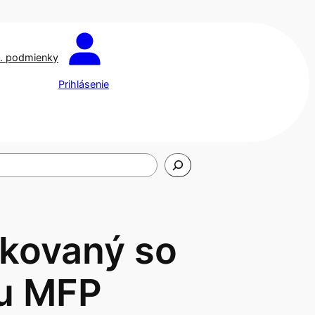
. podmienky
Prihlásenie
nkovaný so
ou MFP