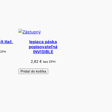
t.tlač.
lepiaca páska
popisovateľná
INVISIBLE
 DPH
2,82
€
bez DPH
Pridať do košíka