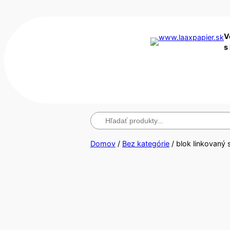
V
s
Hľadanie
Domov
/
Bez kategórie
/ blok linkovaný 