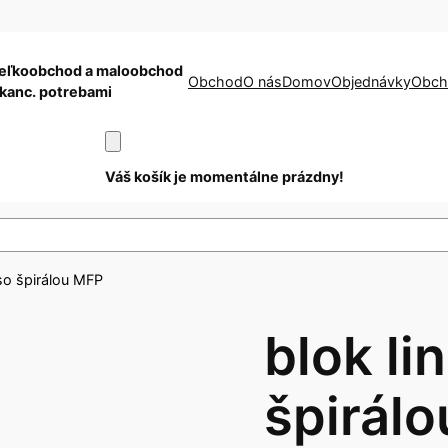
eľkoobchod a maloobchod
Obchod
O nás
Domov
Objednávky
Obch
 kanc. potrebami
Váš košík je momentálne prázdny!
so špirálou MFP
blok li
špirál