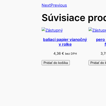
Next
Previous
Súvisiace pro
baliaci papier vianočný
pero
v rolke
4,36
€
3,
bez DPH
Pridať do košíka
Pridať do 