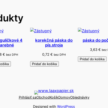
ý
s
dukty
o
š
p
i
r
 guličkové 4
korekčná páska do
páska do počí
farebné
pís.stroja
á
3,63
€
bez
l
78
€
0,72
€
bez DPH
bez DPH
o
Pridať do košíka
košíka
Pridať do košíka
u
M
F
P
Prihlásiť sa
Obchod
Košík
Domov
Objednávky
Designed with
WordPress