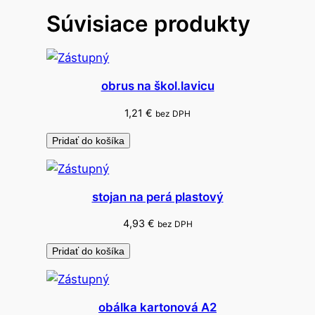
t
Súvisiace produkty
o
v
n
ý
obrus na škol.lavicu
p
r
1,21
€
bez DPH
í
Pridať do košíka
k
a
z
stojan na perá plastový
4,93
€
bez DPH
Pridať do košíka
obálka kartonová A2