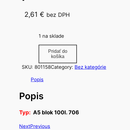
2,61
€
bez DPH
A5 blok 100l. 706
1 na sklade
m
Pridať do
n
košíka
o
SKU:
801158
Category:
Bez kategórie
ž
s
Popis
t
Popis
v
o
c
Typ:
A5 blok 100l. 706
e
s
Next
Previous