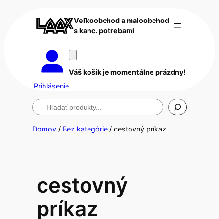
Veľkoobchod a maloobchod
s kanc. potrebami
Váš košík je momentálne prázdny!
Prihlásenie
Hľadanie
Domov
/
Bez kategórie
/ cestovný príkaz
cestovný
príkaz