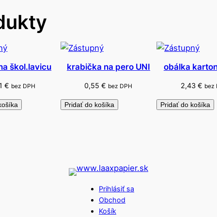
v
dukty
e
n
á
z
á
na škol.lavicu
krabička na pero UNI
obálka karto
v
21
€
0,55
€
2,43
€
bez DPH
bez DPH
bez
e
s
košíka
Pridať do košíka
Pridať do košíka
n
á
Prihlásiť sa
Obchod
Košík