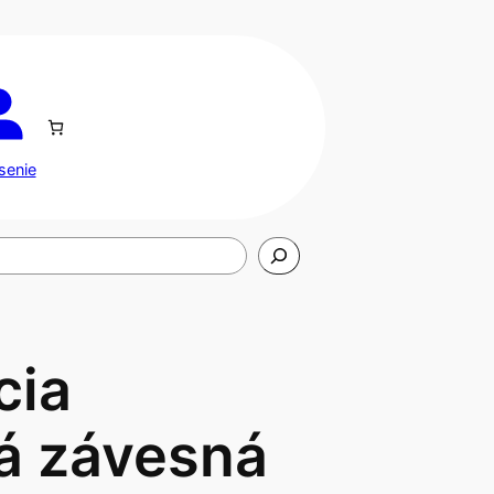
senie
cia
á závesná