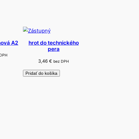
nová A2
hrot do technického
pera
 DPH
3,46
€
bez DPH
Pridať do košíka