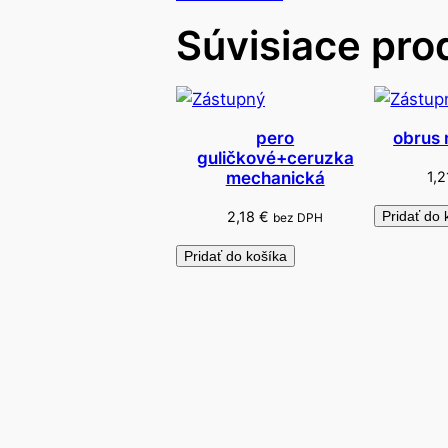
Súvisiace pro
pero
obrus 
guličkové+ceruzka
1,
mechanická
2,18
€
Pridať do 
bez DPH
Pridať do košíka