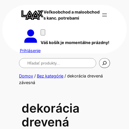
Veľkoobchod a maloobchod
s kanc. potrebami
Váš košík je momentálne prázdny!
Prihlásenie
Hľadanie
Domov
/
Bez kategórie
/ dekorácia drevená
závesná
dekorácia
drevená