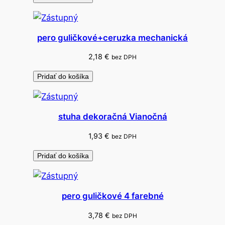
e
s
n
pero guličkové+ceruzka mechanická
á
2,18
€
bez DPH
Pridať do košíka
stuha dekoračná Vianočná
1,93
€
bez DPH
Pridať do košíka
pero guličkové 4 farebné
3,78
€
bez DPH