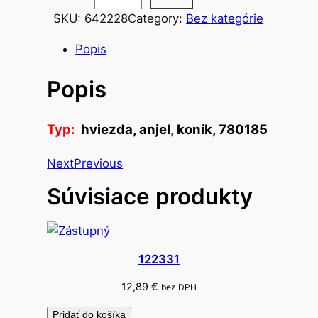
k
SKU:
642228
Category:
Bez kategórie
o
Popis
r
á
Popis
c
i
a
Typ:
hviezda, anjel, koník, 780185
d
Next
Previous
r
e
Súvisiace produkty
v
e
n
á
122331
z
12,89
€
bez DPH
á
v
Pridať do košíka