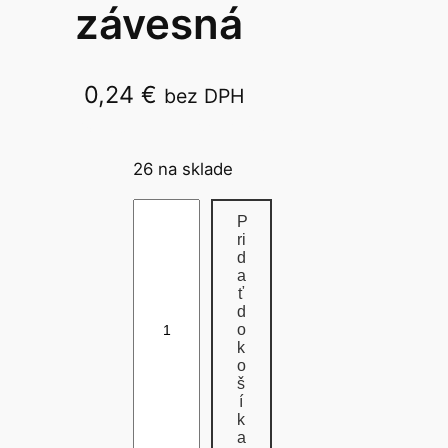
závesná
0,24
€
bez DPH
hviezda, anjel, koník, 780185
26 na sklade
m
P
n
ri
d
o
a
ž
ť
d
s
o
t
k
v
o
š
o
í
d
k
a
e