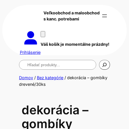
Veľkoobchod a maloobchod
s kanc. potrebami
Váš košík je momentálne prázdny!
Prihlásenie
Hľadanie
Domov
/
Bez kategórie
/ dekorácia – gombíky
drevené/30ks
dekorácia –
gombíky