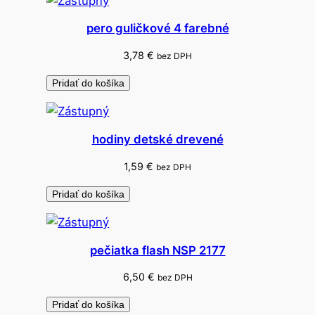
e
pero guličkové 4 farebné
v
e
3,78
€
bez DPH
n
Pridať do košíka
é
/
3
hodiny detské drevené
0
k
1,59
€
bez DPH
s
Pridať do košíka
pečiatka flash NSP 2177
6,50
€
bez DPH
Pridať do košíka