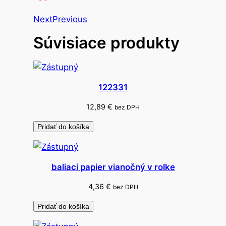
e
k
Next
Previous
o
Súvisiace produkty
r
á
c
i
122331
a
–
12,89
€
bez DPH
g
Pridať do košíka
o
m
b
baliaci papier vianočný v rolke
í
k
4,36
€
bez DPH
y
Pridať do košíka
d
r