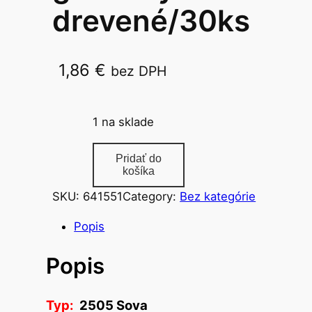
drevené/30ks
1,86
€
bez DPH
2505 Sova
1 na sklade
m
Pridať do
n
košíka
o
SKU:
641551
Category:
Bez kategórie
ž
s
Popis
t
Popis
v
o
d
Typ:
2505 Sova