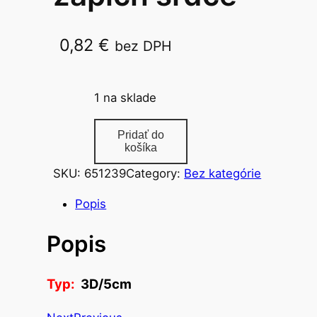
0,82
€
bez DPH
3D/5cm
1 na sklade
m
Pridať do
n
košíka
o
SKU:
651239
Category:
Bez kategórie
ž
s
Popis
t
Popis
v
o
d
Typ:
3D/5cm
e
k