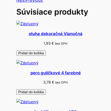
Next
Previous
o
Súvisiace produkty
r
á
c
i
stuha dekoračná Vianočná
a
z
1,93
€
bez DPH
á
Pridať do košíka
p
i
c
pero guličkové 4 farebné
h
s
3,78
€
bez DPH
r
Pridať do košíka
d
c
e