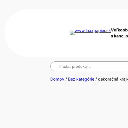
Veľkoob
s kanc. 
Hľadanie
Domov
/
Bez kategórie
/ dekoračná kraj