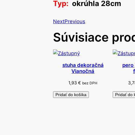
Typ:
okrúhla 28cm
Next
Previous
Súvisiace pro
stuha dekoračná
pero
Vianočná
1,93
€
3,
bez DPH
Pridať do košíka
Pridať do 