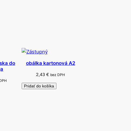
ska do
obálka kartonová A2
ja
2,43
€
bez DPH
 DPH
Pridať do košíka