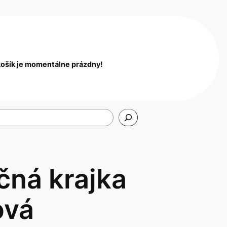
košík je momentálne prázdny!
čná krajka
ová