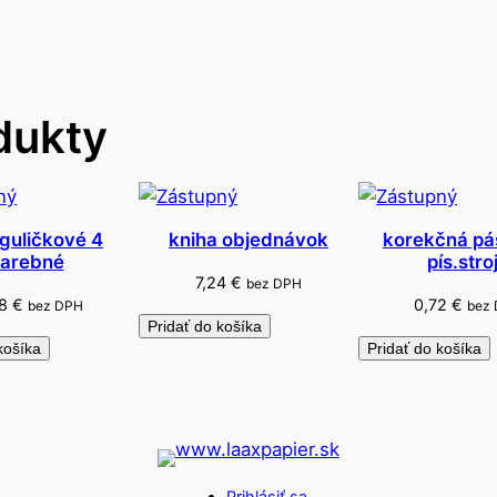
r
a
j
k
dukty
a
p
a
p
i
 guličkové 4
kniha objednávok
korekčná pá
farebné
pís.stro
e
7,24
€
bez DPH
r
78
€
0,72
€
bez DPH
bez
o
Pridať do košíka
košíka
Pridať do košíka
v
á
Prihlásiť sa