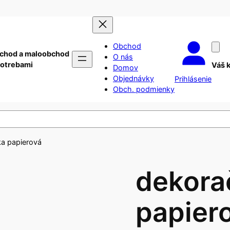
Obchod
chod a maloobchod
O nás
potrebami
Váš 
Domov
Objednávky
Prihlásenie
Obch. podmienky
ka papierová
dekora
papier