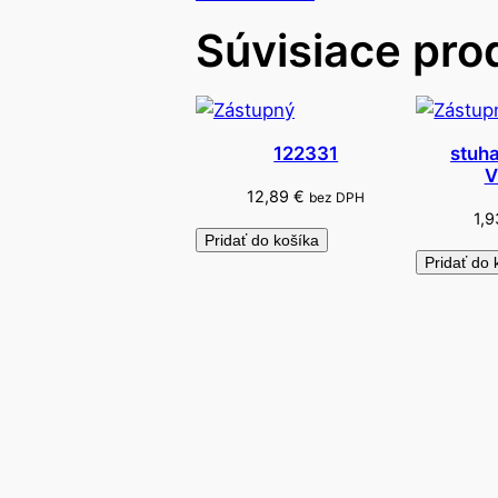
Súvisiace pro
122331
stuh
V
12,89
€
bez DPH
1,
Pridať do košíka
Pridať do 