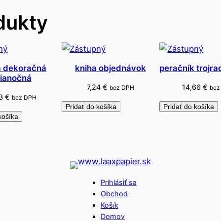
k
dukty
p
l
y
š
o
a dekoračná
kniha objednávok
peračník trojra
ianočná
v
7,24
€
14,66
€
bez DPH
bez
ý
93
€
bez DPH
Pridať do košíka
Pridať do košíka
košíka
Prihlásiť sa
Obchod
Košík
Domov