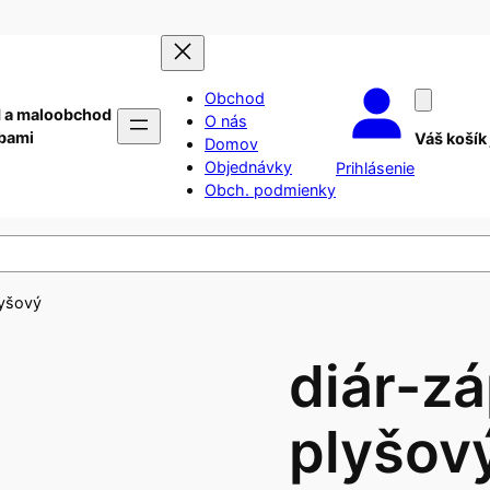
Obchod
 a maloobchod
O nás
ebami
Váš košík
Domov
Objednávky
Prihlásenie
Obch. podmienky
lyšový
diár-zá
plyšov