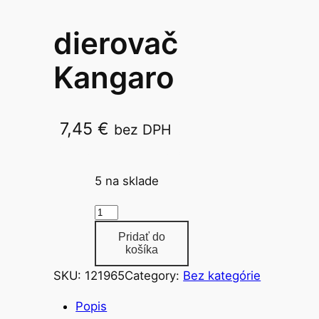
dierovač
Kangaro
7,45
€
bez DPH
PERFO-30 na 30 listov
5 na sklade
m
n
Pridať do
o
košíka
ž
SKU:
121965
Category:
Bez kategórie
s
t
Popis