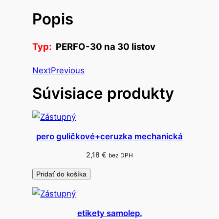
v
Popis
o
d
i
Typ:
PERFO-30 na 30 listov
e
r
Next
Previous
o
Súvisiace produkty
v
a
č
K
pero guličkové+ceruzka mechanická
a
n
2,18
€
bez DPH
g
Pridať do košíka
a
r
o
etikety samolep.