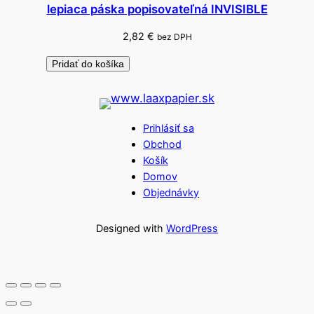
lepiaca páska popisovateľná INVISIBLE
2,82
€
bez DPH
Pridať do košíka
Prihlásiť sa
Obchod
Košík
Domov
Objednávky
Designed with
WordPress