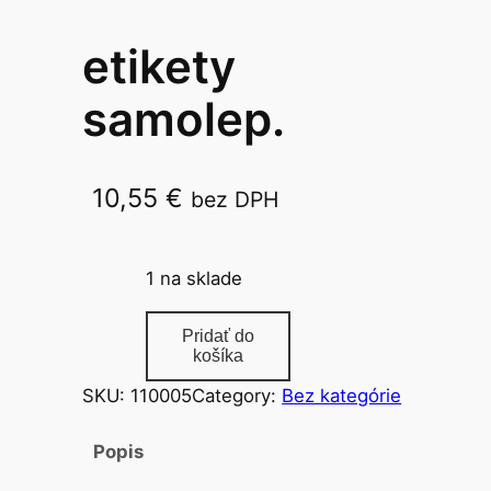
etikety
samolep.
10,55
€
bez DPH
70×297
1 na sklade
m
Pridať do
n
košíka
o
SKU:
110005
Category:
Bez kategórie
ž
s
Popis
t