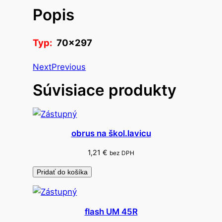
v
Popis
o
e
t
Typ:
70×297
i
k
Next
Previous
e
Súvisiace produkty
t
y
s
a
obrus na škol.lavicu
m
1,21
€
bez DPH
o
l
Pridať do košíka
e
p
.
flash UM 45R