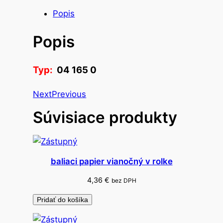
s
Popis
t
Popis
v
o
e
Typ:
04 165 0
v
i
Next
Previous
d
Súvisiace produkty
e
n
c
i
baliaci papier vianočný v rolke
a
p
4,36
€
bez DPH
r
Pridať do košíka
a
c