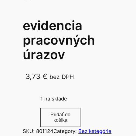
evidencia
pracovných
úrazov
3,73
€
bez DPH
04 165 0
1 na sklade
m
Pridať do
n
košíka
o
SKU:
801124
Category:
Bez kategórie
ž