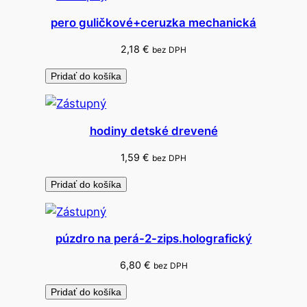
o
pero guličkové+ceruzka mechanická
v
n
2,18
€
bez DPH
ý
Pridať do košíka
c
h
ú
hodiny detské drevené
r
a
1,59
€
bez DPH
z
Pridať do košíka
o
v
púzdro na perá-2-zips.holografický
6,80
€
bez DPH
Pridať do košíka