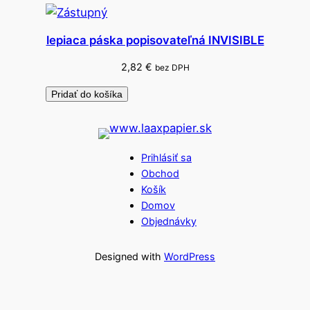
lepiaca páska popisovateľná INVISIBLE
2,82
€
bez DPH
Pridať do košíka
Prihlásiť sa
Obchod
Košík
Domov
Objednávky
Designed with
WordPress