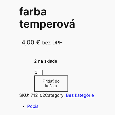
farba
temperová
4,00
€
bez DPH
250ml zlatá,strieborná Giotto
2 na sklade
m
n
Pridať do
o
košíka
ž
SKU:
712102
Category:
Bez kategórie
s
t
Popis
v