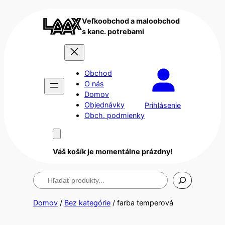
Veľkoobchod a maloobchod
s kanc. potrebami
Obchod
O nás
Domov
Objednávky
Prihlásenie
Obch. podmienky
Váš košík je momentálne prázdny!
Hľadanie
Domov
/
Bez kategórie
/ farba temperová