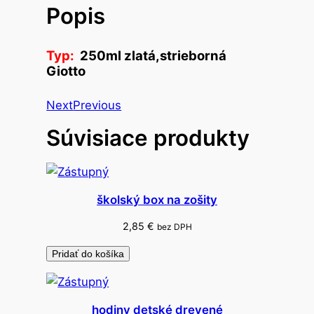
Popis
o
f
a
Typ:
250ml zlatá,strieborná
r
Giotto
b
a
Next
Previous
t
Súvisiace produkty
e
m
p
e
školský box na zošity
r
2,85
€
o
bez DPH
v
Pridať do košíka
á
hodiny detské drevené