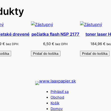
R
dukty
&
L
s
a
d
detské drevené
pečiatka flash NSP 2177
toner laser
a
59
€
6,50
€
184,96
€
bez DPH
bez DPH
be
košíka
Pridať do košíka
Pridať do košíka
Prihlásiť sa
Obchod
Košík
Domov