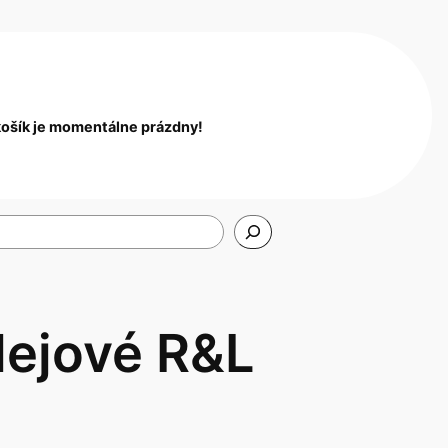
košík je momentálne prázdny!
lejové R&L