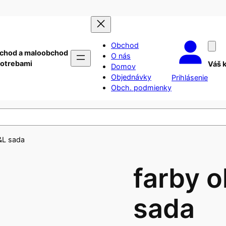
Obchod
chod a maloobchod
O nás
potrebami
Váš 
Domov
Objednávky
Prihlásenie
Obch. podmienky
R&L sada
farby o
sada