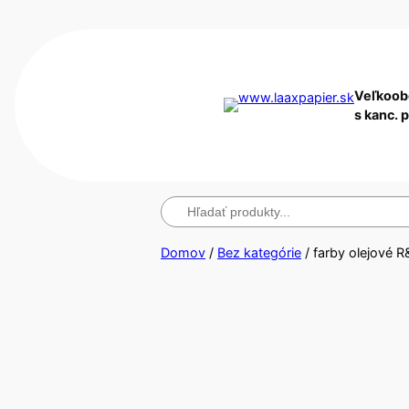
Veľkoob
s kanc. 
Hľadanie
Domov
/
Bez kategórie
/ farby olejové 