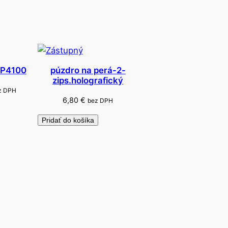
 HP4100
púzdro na perá-2-
zips.holografický
z DPH
6,80
€
bez DPH
Pridať do košíka