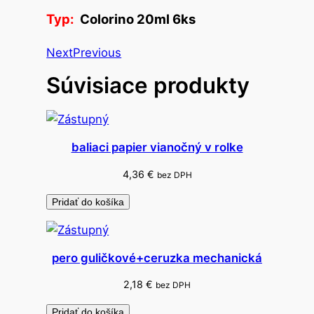
a
Typ:
Colorino 20ml 6ks
r
b
Next
Previous
y
Súvisiace produkty
t
e
m
p
baliaci papier vianočný v rolke
e
r
4,36
€
bez DPH
o
Pridať do košíka
v
é
v
pero guličkové+ceruzka mechanická
k
e
2,18
€
bez DPH
l
Pridať do košíka