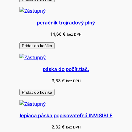
í
m
k
peračník trojradový plný
u
14,66
€
bez DPH
Pridať do košíka
páska do počít.tlač.
3,63
€
bez DPH
Pridať do košíka
lepiaca páska popisovateľná INVISIBLE
2,82
€
bez DPH