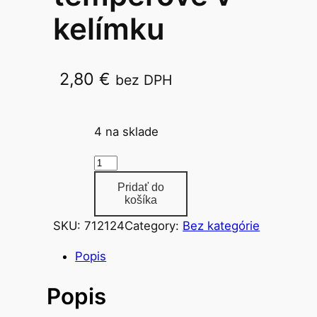
kelímku
2,80
€
bez DPH
Colorino 20ml 6ks
4 na sklade
m
n
Pridať do
o
košíka
ž
SKU:
712124
Category:
Bez kategórie
s
t
Popis
v
Popis
o
f