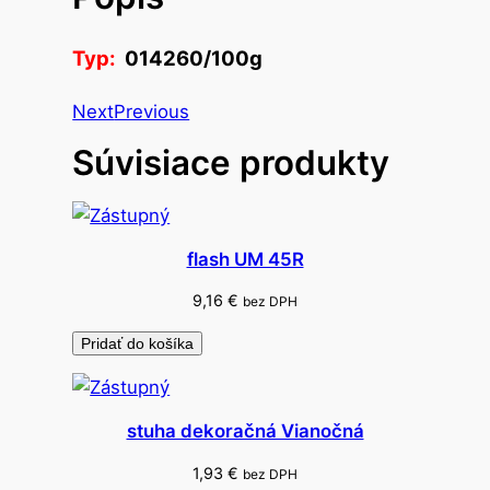
o
f
Typ:
014260/100g
i
x
Next
Previous
a
Súvisiace produkty
t
í
v
s
flash UM 45R
U
V
9,16
€
bez DPH
f
Pridať do košíka
i
l
t
stuha dekoračná Vianočná
r
o
1,93
€
bez DPH