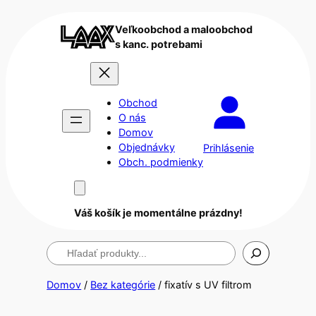
Veľkoobchod a maloobchod
s kanc. potrebami
Obchod
O nás
Domov
Objednávky
Prihlásenie
Obch. podmienky
Váš košík je momentálne prázdny!
Hľadanie
Domov
/
Bez kategórie
/ fixatív s UV filtrom