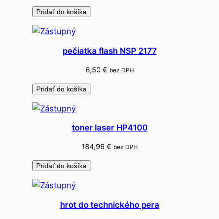
m
Pridať do košíka
pečiatka flash NSP 2177
6,50
€
bez DPH
Pridať do košíka
toner laser HP4100
184,96
€
bez DPH
Pridať do košíka
hrot do technického pera