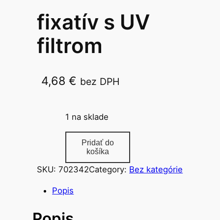
fixatív s UV
filtrom
4,68
€
bez DPH
014260/100g
1 na sklade
m
Pridať do
n
košíka
o
SKU:
702342
Category:
Bez kategórie
ž
s
Popis
t
Popis
v