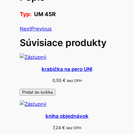
f
l
Typ:
UM 45R
a
s
Next
Previous
h
Súvisiace produkty
U
M
4
5
krabička na pero UNI
R
0,55
€
bez DPH
Pridať do košíka
kniha objednávok
7,24
€
bez DPH