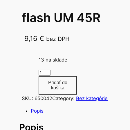
flash UM 45R
9,16
€
bez DPH
UM 45R
13 na sklade
m
n
Pridať do
o
košíka
ž
SKU:
650042
Category:
Bez kategórie
s
t
Popis
v
Popis
o