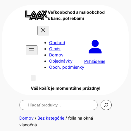
Veľkoobchod a maloobchod
s kanc. potrebami
Obchod
O nás
Domov
Objednávky
Prihlásenie
Obch. podmienky
Váš košík je momentálne prázdny!
Hľadanie
Domov
/
Bez kategórie
/ fólia na okná
vianočná