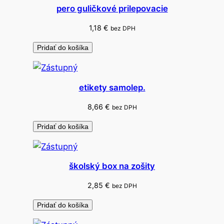
o
pero guličkové prilepovacie
č
1,18
€
n
bez DPH
á
Pridať do košíka
etikety samolep.
8,66
€
bez DPH
Pridať do košíka
školský box na zošity
2,85
€
bez DPH
Pridať do košíka