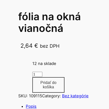
fólia na okná
vianočná
2,64
€
bez DPH
ARCH 50×17,50×14,50×12,25×35
12 na sklade
m
n
Pridať do
o
košíka
ž
SKU:
109115
Category:
Bez kategórie
s
t
Popis