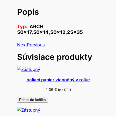
v
Popis
o
f
ó
Typ:
ARCH
l
50×17,50×14,50×12,25×35
i
a
Next
Previous
n
Súvisiace produkty
a
o
k
n
baliaci papier vianočný v rolke
á
4,36
€
v
bez DPH
i
Pridať do košíka
a
n