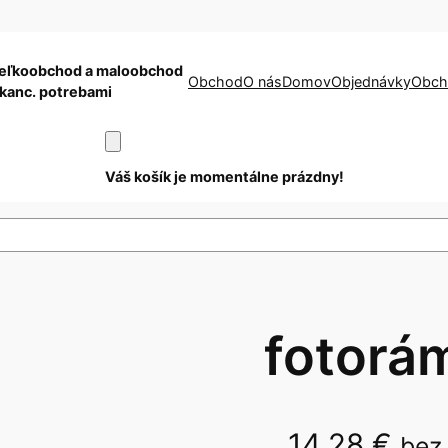
eľkoobchod a maloobchod
Obchod
O nás
Domov
Objednávky
Obch
 kanc. potrebami
Váš košík je momentálne prázdny!
fotorá
14,28
€
bez