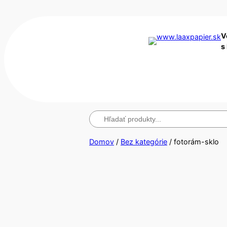
V
s
Hľadanie
Domov
/
Bez kategórie
/ fotorám-sklo