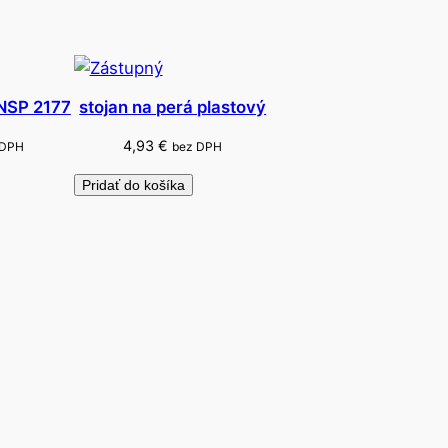
 NSP 2177
stojan na perá plastový
4,93
€
 DPH
bez DPH
Pridať do košíka