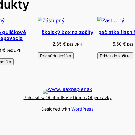
dukty
 guličkové
školský box na zošity
pečiatka flash
ilepovacie
2,85
€
6,50
€
bez DPH
bez
18
€
bez DPH
Pridať do košíka
Pridať do košíka
košíka
Prihlásiť sa
Obchod
Košík
Domov
Objednávky
Designed with
WordPress