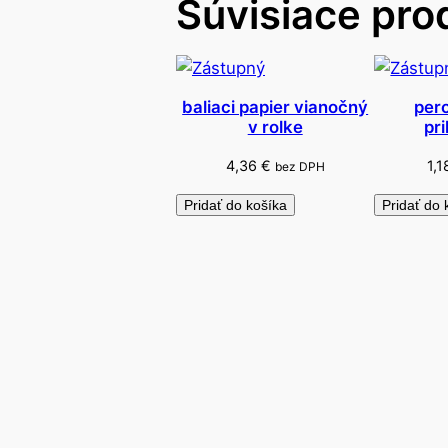
Súvisiace pro
baliaci papier vianočný
pero
v rolke
pr
4,36
€
1,
bez DPH
Pridať do košíka
Pridať do 