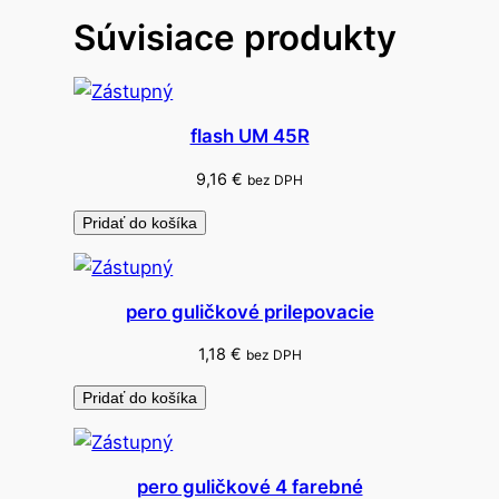
+
Súvisiace produkty
b
r
a
d
flash UM 45R
a
p
9,16
€
bez DPH
i
Pridať do košíka
r
á
t
pero guličkové prilepovacie
1,18
€
bez DPH
Pridať do košíka
pero guličkové 4 farebné