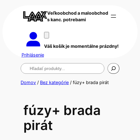
Veľkoobchod a maloobchod
s kanc. potrebami
Váš košík je momentálne prázdny!
Prihlásenie
Hľadanie
Domov
/
Bez kategórie
/ fúzy+ brada pirát
fúzy+ brada
pirát