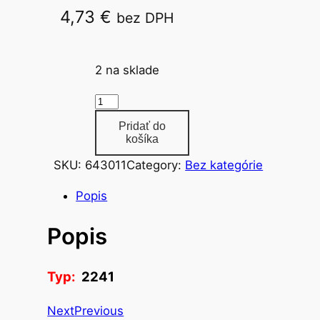
4,73
€
bez DPH
2241
2 na sklade
m
n
Pridať do
o
košíka
ž
SKU:
643011
Category:
Bez kategórie
s
t
Popis
v
Popis
o
f
ú
Typ:
2241
z
y
Next
Previous