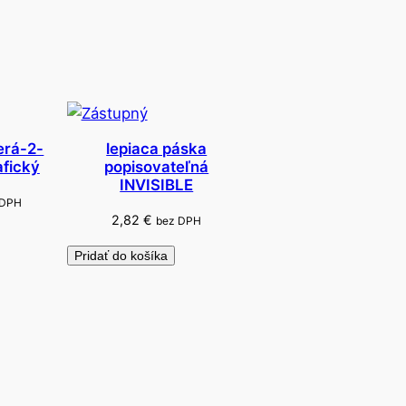
erá-2-
lepiaca páska
afický
popisovateľná
INVISIBLE
 DPH
2,82
€
bez DPH
Pridať do košíka