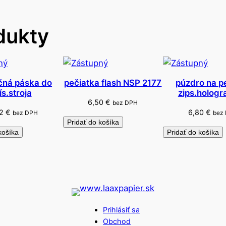
n
í
dukty
k
D
O
M
S
čná páska do
pečiatka flash NSP 2177
púzdro na p
ís.stroja
zips.hologr
6,50
€
bez DPH
72
€
6,80
€
bez DPH
bez
Pridať do košíka
košíka
Pridať do košíka
Prihlásiť sa
Obchod