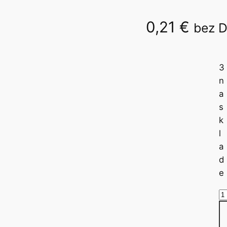
0,21
€
bez 
PK62-36/4527
3
n
a
s
k
l
a
d
e
m
n
o