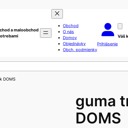
Obchod
chod a maloobchod
O nás
potrebami
Váš 
Domov
Objednávky
Prihlásenie
Obch. podmienky
ník DOMS
guma t
DOMS