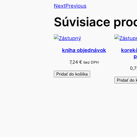
Next
Previous
Súvisiace pro
kniha objednávok
korek
p
7,24
€
bez DPH
0,
Pridať do košíka
Pridať do 