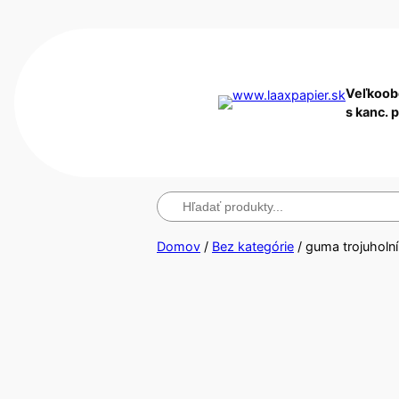
Veľkoob
s kanc. 
Hľadanie
Domov
/
Bez kategórie
/ guma trojuhol