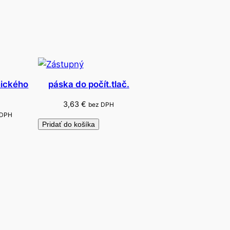
nického
páska do počít.tlač.
3,63
€
bez DPH
 DPH
Pridať do košíka