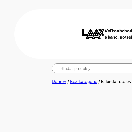
Veľkoobchod
s kanc. potr
Hľadanie
Domov
/
Bez kategórie
/ kalendár stolo