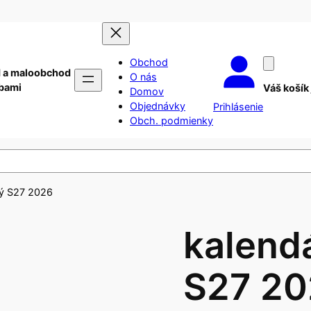
Obchod
 a maloobchod
O nás
ebami
Váš košík
Domov
Objednávky
Prihlásenie
Obch. podmienky
vý S27 2026
kalendá
S27 2