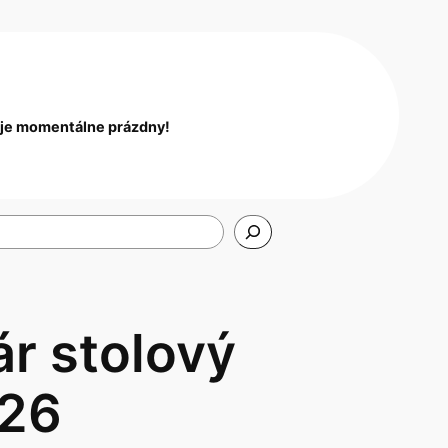
 je momentálne prázdny!
r stolový
026