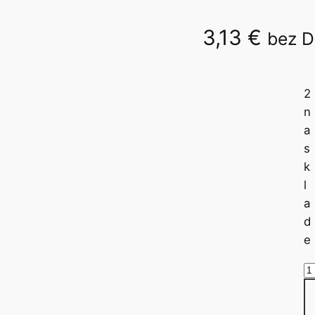
3,13
€
bez 
Katolícky SG
2
n
a
s
k
l
a
d
e
m
n
o