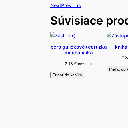
Next
Previous
Súvisiace pro
pero guličkové+ceruzka
kniha
mechanická
7,
2,18
€
bez DPH
Pridať do 
Pridať do košíka