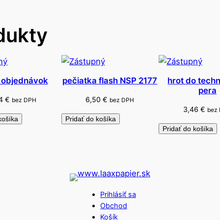
o
v
dukty
ý
S
2
7
2
 objednávok
pečiatka flash NSP 2177
hrot do tech
pera
0
24
€
6,50
€
bez DPH
bez DPH
2
3,46
€
bez
6
košíka
Pridať do košíka
Pridať do košíka
Prihlásiť sa
Obchod
Košík