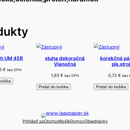
s
e
t
dukty
5
d
i
e
l
sh UM 45R
stuha dekoračná
korekčná pá
Vianočná
pís.stro
n
16
€
bez DPH
y
1,93
€
0,72
€
bez DPH
bez
-
košíka
Pridať do košíka
Pridať do košíka
p
r
i
n
c
Prihlásiť sa
Obchod
Košík
Domov
Objednávky
e