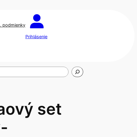
. podmienky
Prihlásenie
aový set
-