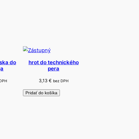
ska do
hrot do technického
ja
pera
3,13
€
 DPH
bez DPH
Pridať do košíka