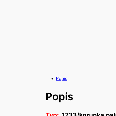
Popis
Popis
Typ:
1733/korunka,pal