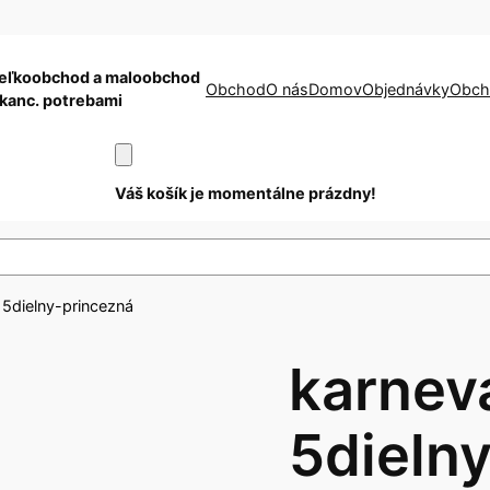
eľkoobchod a maloobchod
Obchod
O nás
Domov
Objednávky
Obch
 kanc. potrebami
Váš košík je momentálne prázdny!
 5dielny-princezná
karnev
5dielny