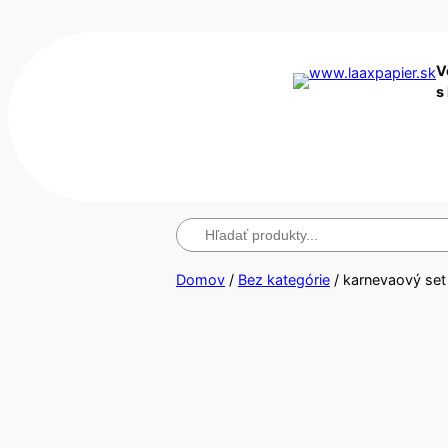
V
s
Hľadanie
Domov
/
Bez kategórie
/ karnevaový set