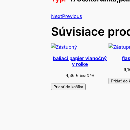
Next
Previous
Súvisiace pro
baliaci papier vianočný
fla
v rolke
9,
4,36
€
bez DPH
Pridať do 
Pridať do košíka