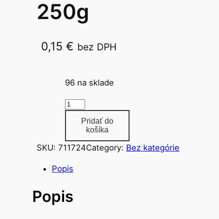
250g
0,15
€
bez DPH
FE537800
96 na sklade
m
n
Pridať do
o
košíka
ž
SKU:
711724
Category:
Bez kategórie
s
t
Popis
v
Popis
o
k
a