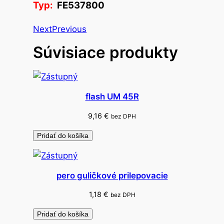
Typ:
FE537800
r
t
Next
Previous
ó
Súvisiace produkty
n
C
h
r
flash UM 45R
o
m
9,16
€
bez DPH
o
Pridať do košíka
l
u
x
pero guličkové prilepovacie
2
5
1,18
€
bez DPH
0
Pridať do košíka
g