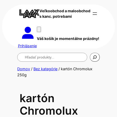
Veľkoobchod a maloobchod
s kanc. potrebami
Váš košík je momentálne prázdny!
Prihlásenie
Hľadanie
Domov
/
Bez kategórie
/ kartón Chromolux
250g
kartón
Chromolux