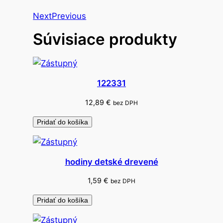
i
Next
Previous
h
Súvisiace produkty
a
n
a
r
122331
e
c
12,89
€
bez DPH
e
Pridať do košíka
p
t
y
hodiny detské drevené
s
v
1,59
€
bez DPH
a
Pridať do košíka
r
e