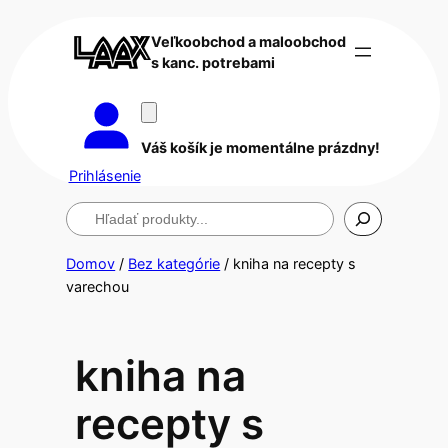
Veľkoobchod a maloobchod
s kanc. potrebami
Váš košík je momentálne prázdny!
Prihlásenie
Hľadanie
Domov
/
Bez kategórie
/ kniha na recepty s
varechou
kniha na
recepty s