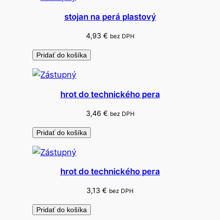
c
stojan na perá plastový
h
o
4,93
€
bez DPH
u
Pridať do košíka
hrot do technického pera
3,46
€
bez DPH
Pridať do košíka
hrot do technického pera
3,13
€
bez DPH
Pridať do košíka