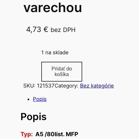
varechou
4,73
€
bez DPH
A5 /80list. MFP
1 na sklade
m
Pridať do
n
košíka
o
SKU:
121537
Category:
Bez kategórie
ž
s
Popis
t
Popis
v
o
k
Typ:
A5 /80list. MFP
n