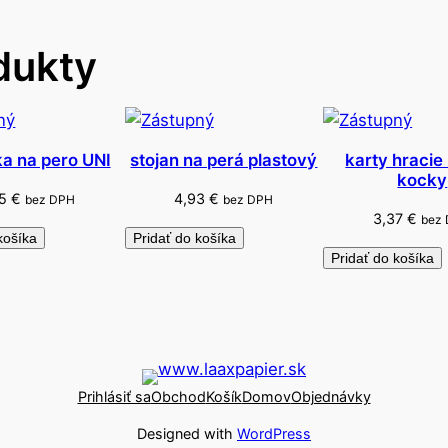
.
a
dukty
o
d
c
h
ka na pero UNI
stojan na perá plastový
karty hracie 
o
kocky
d
55
€
4,93
€
bez DPH
bez DPH
v
3,37
€
bez
košíka
Pridať do košíka
o
Pridať do košíka
z
i
d
Prihlásiť sa
Obchod
Košík
Domov
Objednávky
Designed with
WordPress