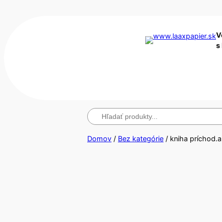
V
s
Hľadanie
Domov
/
Bez kategórie
/ kniha príchod.