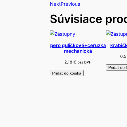
Next
Previous
Súvisiace pro
pero guličkové+ceruzka
krabič
mechanická
0,
2,18
€
bez DPH
Pridať do 
Pridať do košíka