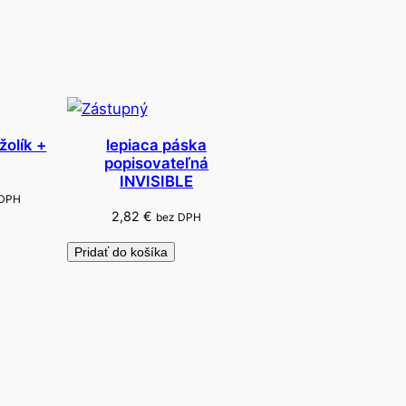
žolík +
lepiaca páska
popisovateľná
INVISIBLE
 DPH
2,82
€
bez DPH
Pridať do košíka