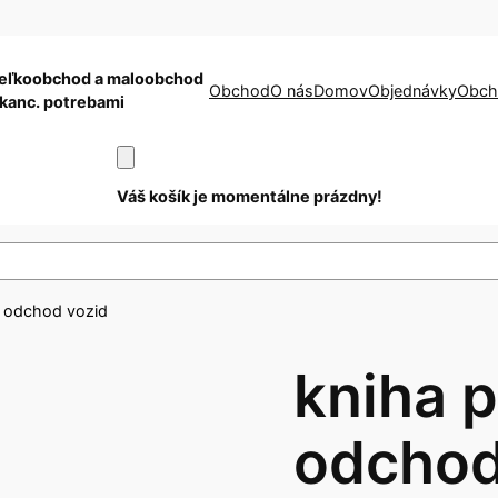
eľkoobchod a maloobchod
Obchod
O nás
Domov
Objednávky
Obch
 kanc. potrebami
Váš košík je momentálne prázdny!
a odchod vozid
kniha p
odchod