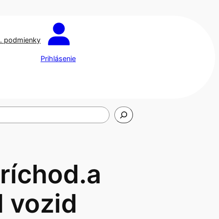
. podmienky
Prihlásenie
ríchod.a
 vozid