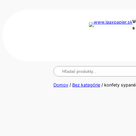
V
s
Hľadanie
Domov
/
Bez kategórie
/ konfety sypané