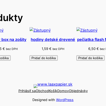
é
v
dukty
l
o
č
k
y
 box na zošity
hodiny detské drevené
pečiatka flash
m
85
€
1,59
€
6,50
€
bez DPH
bez DPH
bez
e
t
košíka
Pridať do košíka
Pridať do košíka
a
l
i
c
k
Prihlásiť sa
Obchod
Košík
Domov
Objednávky
é
Designed with
WordPress