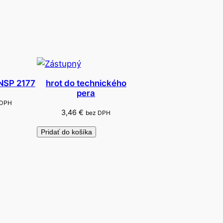
 NSP 2177
hrot do technického
pera
 DPH
3,46
€
bez DPH
Pridať do košíka