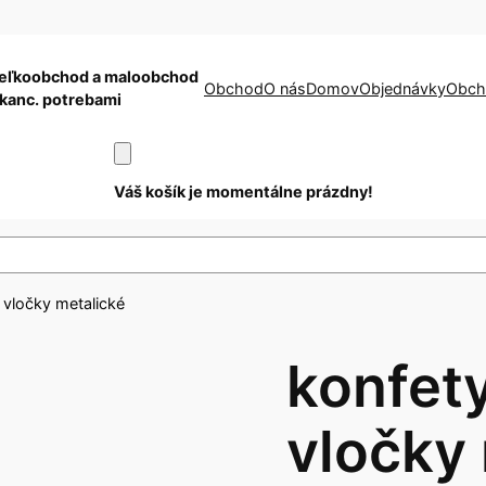
eľkoobchod a maloobchod
Obchod
O nás
Domov
Objednávky
Obch
 kanc. potrebami
Váš košík je momentálne prázdny!
 vločky metalické
konfet
vločky