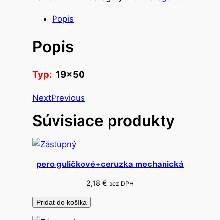
i
Popis
a
c
Popis
a
p
á
Typ:
19×50
s
Next
Previous
k
a
Súvisiace produkty
k
r
e
p
pero guličkové+ceruzka mechanická
o
2,18
€
bez DPH
v
á
Pridať do košíka