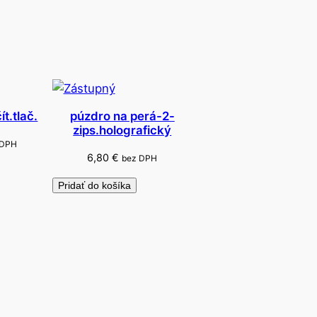
t.tlač.
púzdro na perá-2-
zips.holografický
 DPH
6,80
€
bez DPH
Pridať do košíka