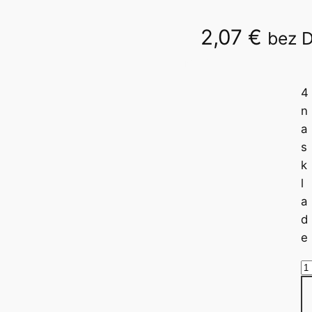
2,07
€
bez 
MFP
4
n
a
s
k
l
a
d
e
m
n
o