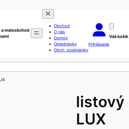
Obchod
 a maloobchod
O nás
ebami
Váš košík
Domov
Objednávky
Prihlásenie
Obch. podmienky
LUX
listový
LUX