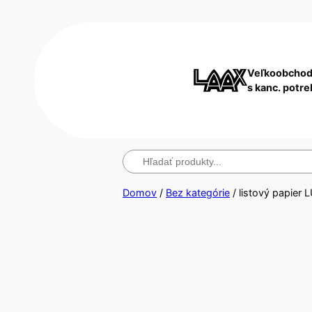
Veľkoobchod
s kanc. potr
Hľadanie
Domov
/
Bez kategórie
/ listový papier 