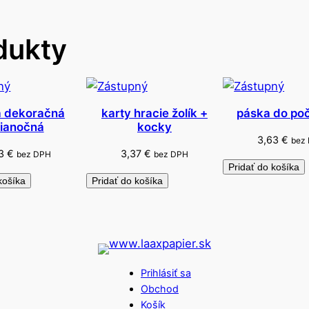
r
L
dukty
U
X
a dekoračná
karty hracie žolík +
páska do počí
ianočná
kocky
3,63
€
bez
93
€
3,37
€
bez DPH
bez DPH
Pridať do košíka
košíka
Pridať do košíka
Prihlásiť sa
Obchod
Košík