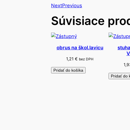
Next
Previous
Súvisiace pro
obrus na škol.lavicu
stuh
V
1,21
€
bez DPH
1,
Pridať do košíka
Pridať do 