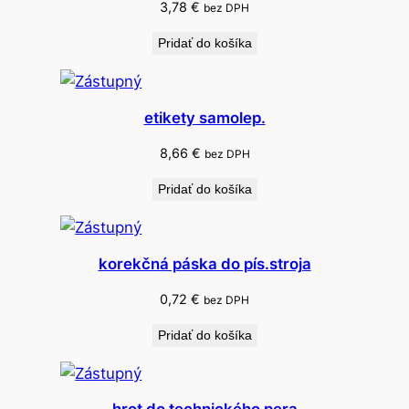
k
3,78
€
bez DPH
o
Pridať do košíka
v
o
v
etikety samolep.
é
p
8,66
€
bez DPH
e
Pridať do košíka
r
o
v
korekčná páska do pís.stroja
k
r
0,72
€
bez DPH
a
b
Pridať do košíka
i
č
k