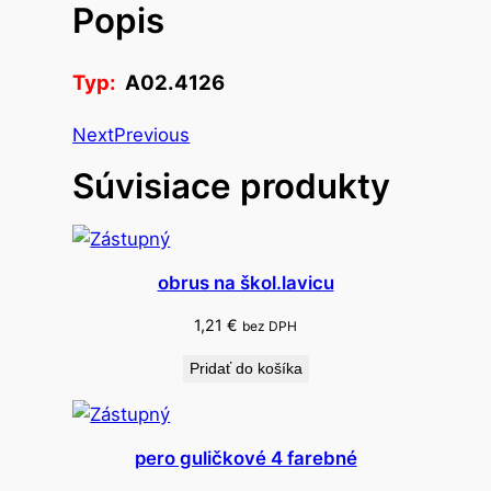
Popis
o
l
u
Typ:
A02.4126
x
u
Next
Previous
s
Súvisiace produkty
n
é
g
u
obrus na škol.lavicu
l
i
1,21
€
bez DPH
č
Pridať do košíka
k
o
v
pero guličkové 4 farebné
é