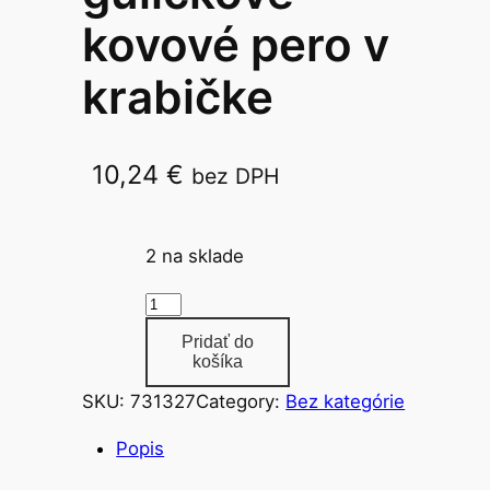
kovové pero v
krabičke
10,24
€
bez DPH
A02.4126
2 na sklade
m
n
Pridať do
o
košíka
ž
SKU:
731327
Category:
Bez kategórie
s
t
Popis
v