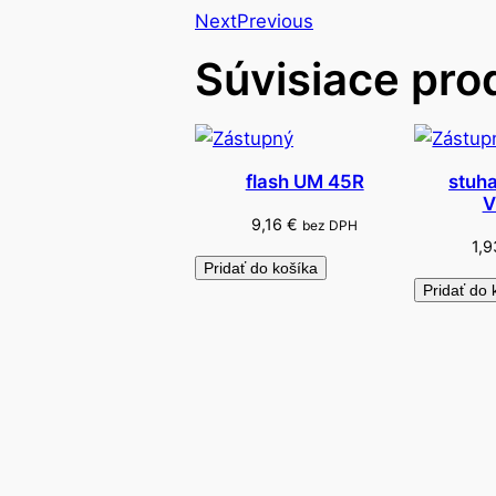
Next
Previous
Súvisiace pro
flash UM 45R
stuh
V
9,16
€
bez DPH
1,
Pridať do košíka
Pridať do 