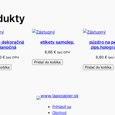
a
n
dukty
á
1
2
x
1
a dekoračná
etikety samolep.
púzdro na p
ianočná
zips.hologr
4
8,66
€
bez DPH
c
93
€
6,80
€
bez DPH
bez
m
Pridať do košíka
košíka
Pridať do košíka
/
2
k
s
Prihlásiť sa
Obchod