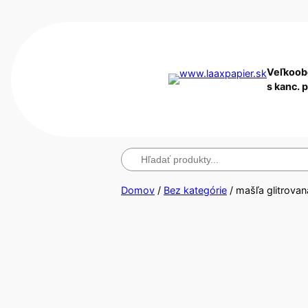
Veľkoob
s kanc. 
Hľadanie
Domov
/
Bez kategórie
/ mašľa glitrova