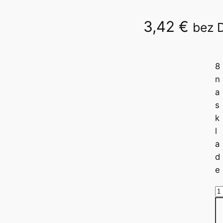
3,42
€
bez 
1348
8
n
a
s
k
l
a
d
e
m
n
o