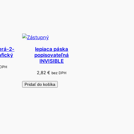
erá-2-
lepiaca páska
afický
popisovateľná
INVISIBLE
 DPH
2,82
€
bez DPH
Pridať do košíka