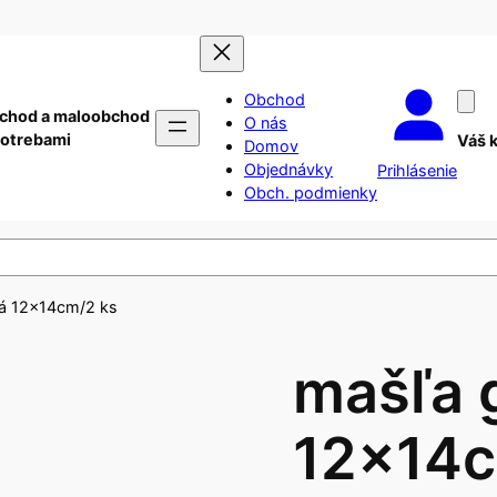
Obchod
chod a maloobchod
O nás
potrebami
Váš 
Domov
Objednávky
Prihlásenie
Obch. podmienky
ná 12x14cm/2 ks
mašľa g
12x14c