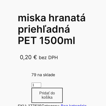
miska hranatá
priehľadná
PET 1500ml
0,20
€
bez DPH
1500ml/50ks
79 na sklade
m
n
Pridať do
o
košíka
ž