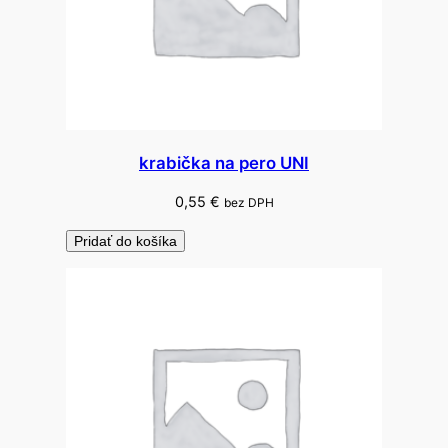
l
krabička na pero UNI
0,55
€
bez DPH
Pridať do košíka