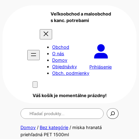
Veľkoobchod a maloobchod
s kanc. potrebami
Obchod
O nás
Domov
Objednávky
Prihlásenie
Obch. podmienky
Váš košík je momentálne prázdny!
Hľadanie
Domov
/
Bez kategórie
/ miska hranatá
priehľadná PET 1500ml