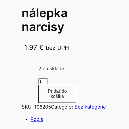
nálepka
narcisy
1,97
€
bez DPH
4501/10×17
2 na sklade
m
n
Pridať do
o
košíka
ž
SKU:
106205
Category:
Bez kategórie
s
t
Popis
v