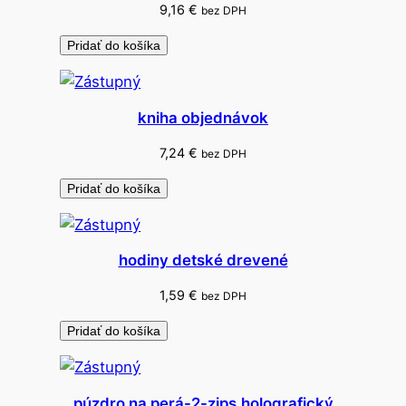
9,16
€
bez DPH
Pridať do košíka
kniha objednávok
7,24
€
bez DPH
Pridať do košíka
hodiny detské drevené
1,59
€
bez DPH
Pridať do košíka
púzdro na perá-2-zips.holografický