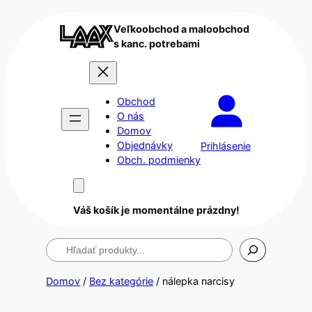
Veľkoobchod a maloobchod
s kanc. potrebami
Obchod
O nás
Domov
Objednávky
Prihlásenie
Obch. podmienky
Váš košík je momentálne prázdny!
Hľadanie
Domov
/
Bez kategórie
/ nálepka narcisy