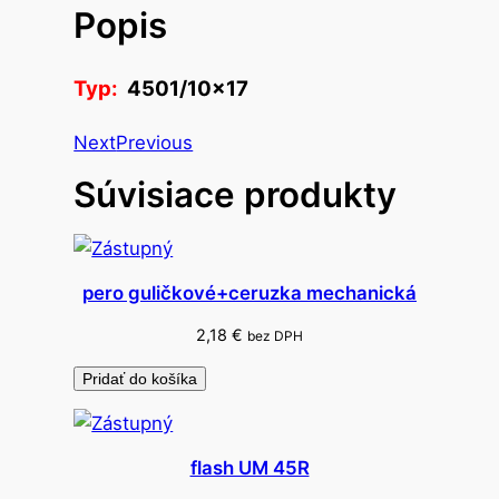
Popis
o
n
á
Typ:
4501/10×17
l
e
Next
Previous
p
Súvisiace produkty
k
a
n
a
pero guličkové+ceruzka mechanická
r
c
2,18
€
bez DPH
i
Pridať do košíka
s
y
flash UM 45R