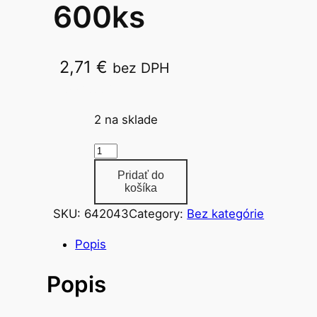
600ks
2,71
€
bez DPH
8877/9664
2 na sklade
m
n
Pridať do
o
košíka
ž
SKU:
642043
Category:
Bez kategórie
s
t
Popis
v
Popis
o
n
á