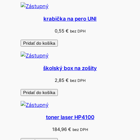
0
0
krabička na pero UNI
k
s
0,55
€
bez DPH
Pridať do košíka
školský box na zošity
2,85
€
bez DPH
Pridať do košíka
toner laser HP4100
184,96
€
bez DPH