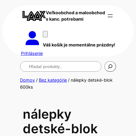
Veľkoobchod a maloobchod
s kanc. potrebami
Váš košík je momentálne prázdny!
Prihlásenie
Hľadanie
Domov
/
Bez kategórie
/ nálepky detské-blok
600ks
nálepky
detské-blok