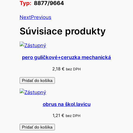
Typ:
8877/9664
l
e
Next
Previous
p
Súvisiace produkty
k
y
d
e
pero guličkové+ceruzka mechanická
t
s
2,18
€
bez DPH
k
Pridať do košíka
é
-
b
obrus na škol.lavicu
l
o
1,21
€
bez DPH
k
Pridať do košíka
6