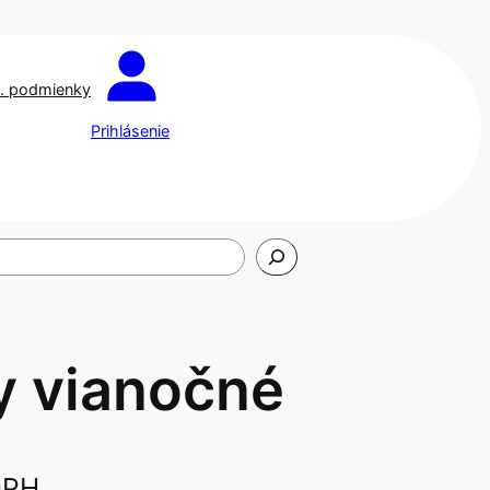
. podmienky
Prihlásenie
y vianočné
DPH