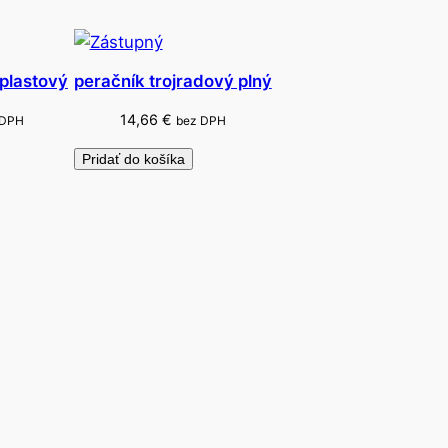
 plastový
peračník trojradový plný
14,66
€
 DPH
bez DPH
Pridať do košíka