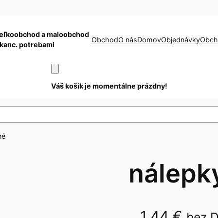
eľkoobchod a maloobchod
Obchod
O nás
Domov
Objednávky
Obch
 kanc. potrebami
Váš košík je momentálne prázdny!
né
nálepk
1,44
€
bez 