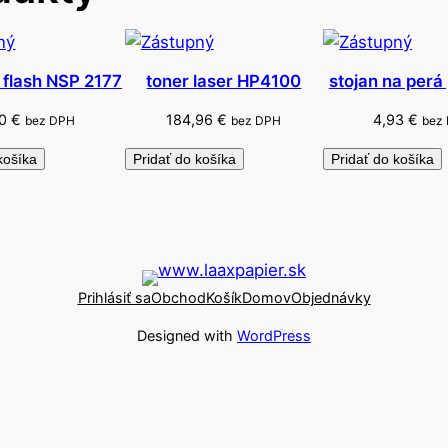
é
 flash NSP 2177
toner laser HP4100
stojan na perá
50
€
184,96
€
4,93
€
bez DPH
bez DPH
bez
košíka
Pridať do košíka
Pridať do košíka
Prihlásiť sa
Obchod
Košík
Domov
Objednávky
Designed with
WordPress