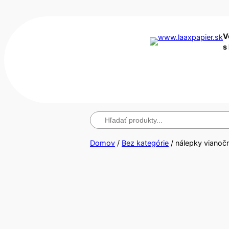
V
s
Hľadanie
Domov
/
Bez kategórie
/ nálepky vianoč