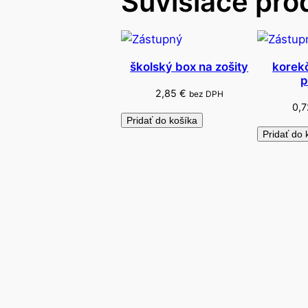
Súvisiace pro
školský box na zošity
korek
p
2,85
€
bez DPH
0,
Pridať do košíka
Pridať do 