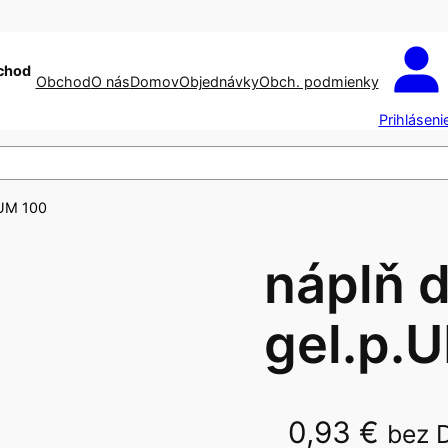
chod
Obchod
O nás
Domov
Objednávky
Obch. podmienky
Prihláseni
.UM 100
náplň 
gel.p.
0,93
€
bez 