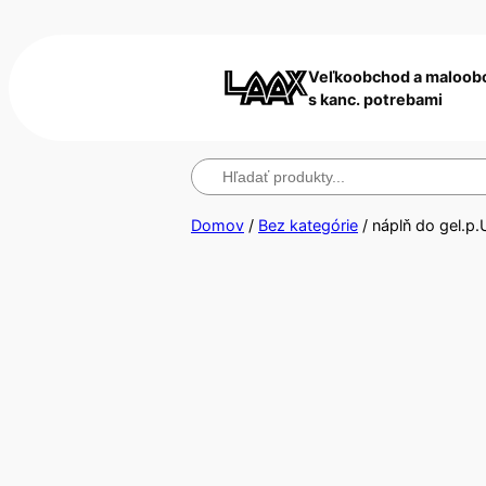
Veľkoobchod a maloob
s kanc. potrebami
Hľadanie
Domov
/
Bez kategórie
/ náplň do gel.p