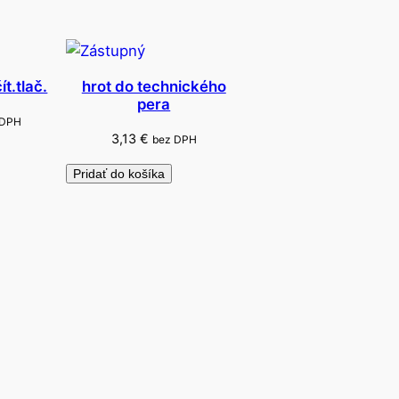
t.tlač.
hrot do technického
pera
 DPH
3,13
€
bez DPH
Pridať do košíka