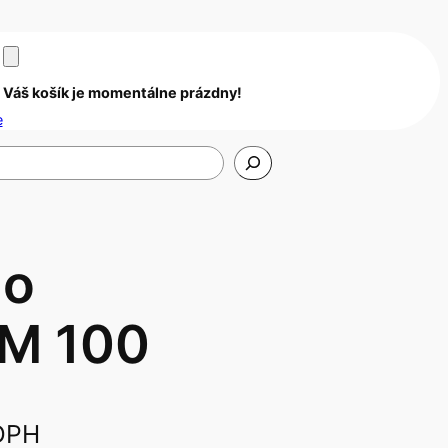
Váš košík je momentálne prázdny!
e
do
UM 100
DPH