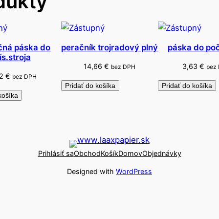
dukty
1
0
0
čná páska do
peračník trojradový plný
páska do počí
ís.stroja
14,66
€
3,63
€
bez DPH
bez
72
€
bez DPH
Pridať do košíka
Pridať do košíka
košíka
Prihlásiť sa
Obchod
Košík
Domov
Objednávky
Designed with
WordPress