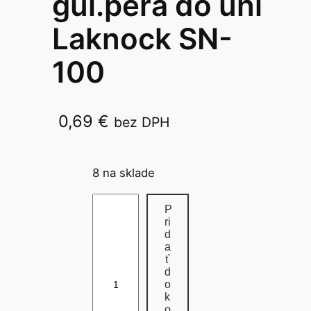
gul.pera do uni
Laknock SN-
100
0,69
€
bez DPH
SA-5CN
8 na sklade
m
P
n
ri
d
o
a
ž
ť
d
s
o
t
k
v
o