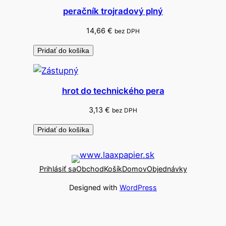
peračník trojradový plný
14,66
€
bez DPH
Pridať do košíka
hrot do technického pera
3,13
€
bez DPH
Pridať do košíka
Prihlásiť sa
Obchod
Košík
Domov
Objednávky
Designed with
WordPress