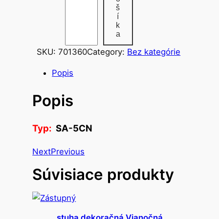
š
o
í
n
k
a
á
p
SKU:
701360
Category:
Bez kategórie
l
Popis
ň
d
Popis
o
g
u
Typ:
SA-5CN
l
Next
Previous
.
p
Súvisiace produkty
e
r
a
d
stuha dekoračná Vianočná