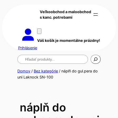
Veľkoobchod a maloobchod
s kanc. potrebami
Váš košík je momentálne prázdny!
Prihlásenie
Hľadanie
Domov
/
Bez kategórie
/ náplň do gul.pera do
uni Laknock SN-100
náplň do