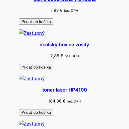
o
1,93
€
bez DPH
u
n
Pridať do košíka
i
L
a
školský box na zošity
k
2,85
€
bez DPH
n
o
Pridať do košíka
c
k
S
toner laser HP4100
N
184,96
€
bez DPH
-
1
Pridať do košíka
0
0