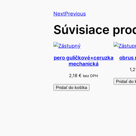
Next
Previous
Súvisiace pro
pero guličkové+ceruzka
obrus 
mechanická
1,
2,18
€
bez DPH
Pridať do 
Pridať do košíka