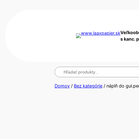
Veľkoob
s kanc. 
Hľadanie
Domov
/
Bez kategórie
/ náplň do gul.pe