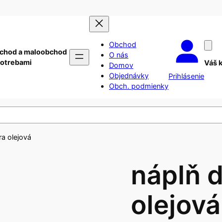
Obchod
chod a maloobchod
O nás
potrebami
Váš 
Domov
Objednávky
Prihlásenie
Obch. podmienky
ra olejová
náplň d
olejová