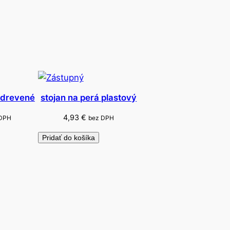
 drevené
stojan na perá plastový
4,93
€
 DPH
bez DPH
Pridať do košíka