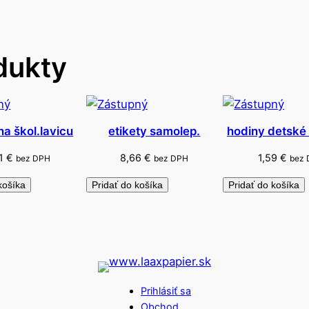
p
e
r
dukty
a
o
l
e
j
na škol.lavicu
etikety samolep.
hodiny detské
o
21
€
8,66
€
1,59
€
bez DPH
bez DPH
bez
v
á
košíka
Pridať do košíka
Pridať do košíka
Prihlásiť sa
Obchod