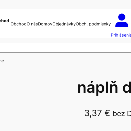
chod
Obchod
O nás
Domov
Objednávky
Obch. podmienky
Prihláseni
ne
náplň d
3,37
€
bez 
ab.Epson T0711