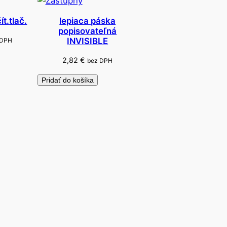
t.tlač.
lepiaca páska
popisovateľná
INVISIBLE
 DPH
2,82
€
bez DPH
Pridať do košíka