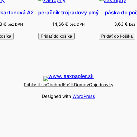
 kartonová A2
peračník trojradový plný
páska do počí
43
€
14,66
€
3,63
€
bez DPH
bez DPH
bez
košíka
Pridať do košíka
Pridať do košíka
Prihlásiť sa
Obchod
Košík
Domov
Objednávky
Designed with
WordPress