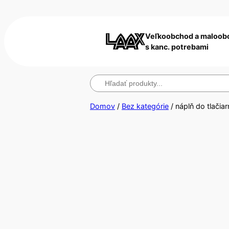
Veľkoobchod a maloob
s kanc. potrebami
Hľadanie
Domov
/
Bez kategórie
/ náplň do tlačiar