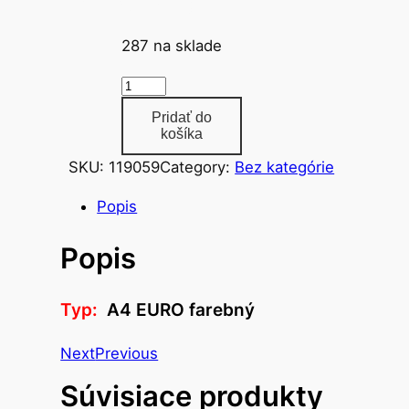
A4 EURO farebný
287 na sklade
m
n
Pridať do
o
košíka
ž
SKU:
119059
Category:
Bez kategórie
s
t
Popis
v
Popis
o
o
b
Typ:
A4 EURO farebný
a
l
Next
Previous
n
Súvisiace produkty
a