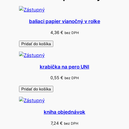
s
p
i
baliaci papier vianočný v rolke
s
y
4,36
€
bez DPH
Pridať do košíka
krabička na pero UNI
0,55
€
bez DPH
Pridať do košíka
kniha objednávok
7,24
€
bez DPH