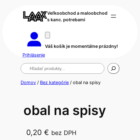
Veľkoobchod a maloobchod
s kanc. potrebami
Váš košík je momentálne prázdny!
Prihlásenie
Hľadanie
Domov
/
Bez kategórie
/ obal na spisy
obal na spisy
0,20
€
bez DPH