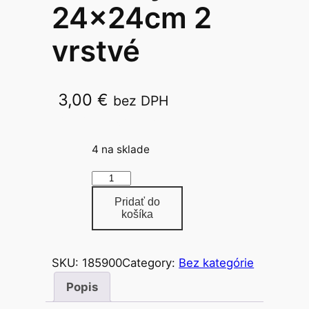
24x24cm 2
vrstvé
3,00
€
bez DPH
24x24cm/2vr/250ks w
4 na sklade
m
n
Pridať do
o
košíka
ž
s
SKU:
185900
Category:
Bez kategórie
t
v
Popis
o