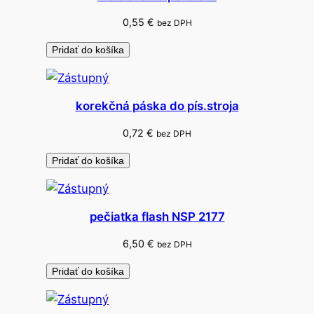
c
0,55
€
bez DPH
m
2
Pridať do košíka
v
r
s
korekčná páska do pís.stroja
t
0,72
€
v
bez DPH
é
Pridať do košíka
pečiatka flash NSP 2177
6,50
€
bez DPH
Pridať do košíka