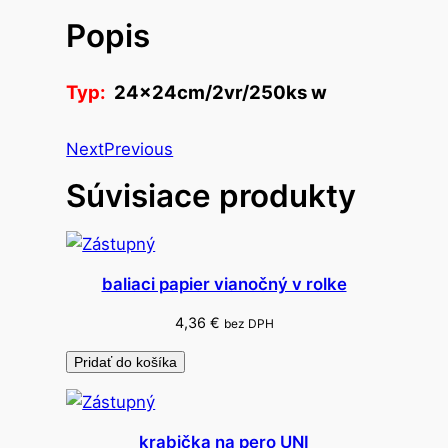
o
Popis
b
r
Typ:
24x24cm/2vr/250ks w
ú
s
k
Next
Previous
y
Súvisiace produkty
b
i
e
l
baliaci papier vianočný v rolke
e
4,36
€
bez DPH
2
4
Pridať do košíka
x
2
4
krabička na pero UNI