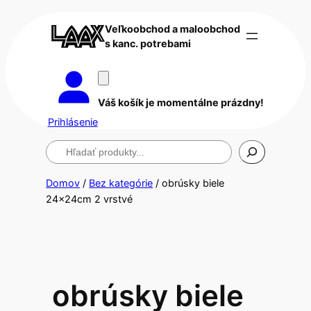
Veľkoobchod a maloobchod
s kanc. potrebami
Váš košík je momentálne prázdny!
Prihlásenie
Hľadanie
Domov
/
Bez kategórie
/ obrúsky biele
24x24cm 2 vrstvé
obrúsky biele