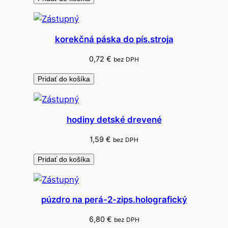
r
e
b
korekčná páska do pís.stroja
n
é
0,72
€
bez DPH
Pridať do košíka
hodiny detské drevené
1,59
€
bez DPH
Pridať do košíka
púzdro na perá-2-zips.holografický
6,80
€
bez DPH