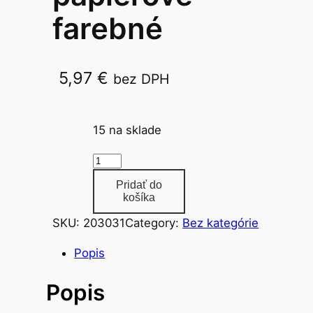
farebné
5,97
€
bez DPH
38x38cm/3vrst./50ks
15 na sklade
m
n
Pridať do
o
košíka
ž
SKU:
203031
Category:
Bez kategórie
s
t
Popis
v
Popis
o
o