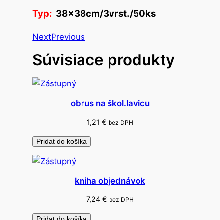
b
Typ:
38x38cm/3vrst./50ks
r
ú
Next
Previous
s
Súvisiace produkty
k
y
p
a
obrus na škol.lavicu
p
i
1,21
€
bez DPH
e
Pridať do košíka
r
o
v
kniha objednávok
é
f
7,24
€
bez DPH
a
Pridať do košíka