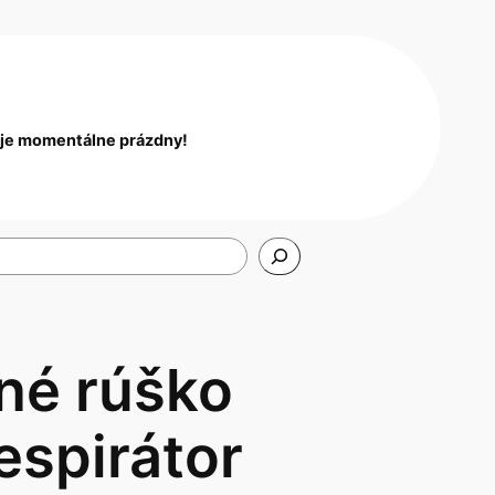
 je momentálne prázdny!
né rúško
espirátor