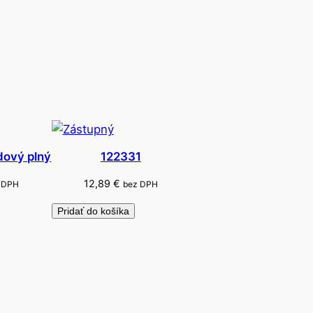
dový plný
122331
12,89
€
 DPH
bez DPH
Pridať do košíka