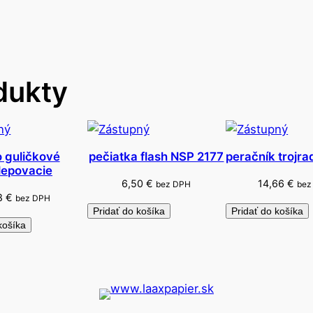
š
k
o
K
dukty
N
9
5
r
e
 guličkové
pečiatka flash NSP 2177
peračník trojra
ilepovacie
s
6,50
€
14,66
€
bez DPH
bez
p
18
€
bez DPH
i
Pridať do košíka
Pridať do košíka
košíka
r
á
t
o
r