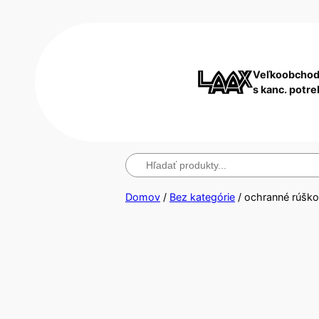
Veľkoobchod
s kanc. potr
Hľadanie
Domov
/
Bez kategórie
/ ochranné rúško