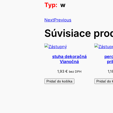
Typ:
w
Next
Previous
Súvisiace pro
stuha dekoračná
pero
Vianočná
pr
1,93
€
1,
bez DPH
Pridať do košíka
Pridať do 