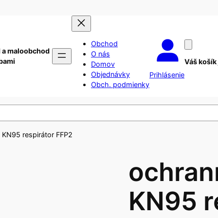
Obchod
 a maloobchod
O nás
ebami
Váš košík
Domov
Objednávky
Prihlásenie
Obch. podmienky
 KN95 respirátor FFP2
ochran
KN95 r