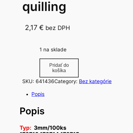
quilling
2,17
€
bez DPH
3mm/100ks 172713,172714,172715
1 na sklade
m
Pridať do
n
košíka
o
SKU:
641436
Category:
Bez kategórie
ž
s
Popis
t
Popis
v
o
p
Typ:
3mm/100ks
a