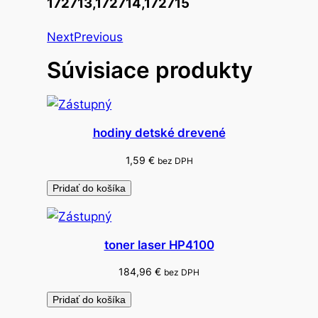
172713,172714,172715
p
i
Next
Previous
e
Súvisiace produkty
r
o
v
é
hodiny detské drevené
p
1,59
€
r
bez DPH
ú
Pridať do košíka
ž
k
y
toner laser HP4100
n
184,96
€
a
bez DPH
q
Pridať do košíka
u