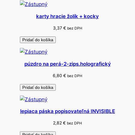
i
l
karty hracie žolík + kocky
l
i
3,37
€
bez DPH
n
Pridať do košíka
g
púzdro na perá-2-zips.holografický
6,80
€
bez DPH
Pridať do košíka
lepiaca páska popisovateľná INVISIBLE
2,82
€
bez DPH
Pridať do košíka