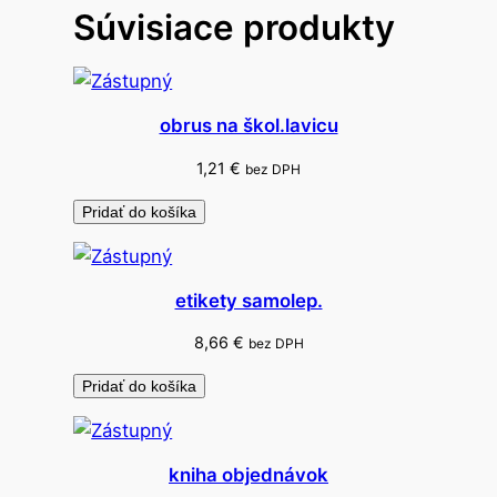
Súvisiace produkty
a
d
o
k
obrus na škol.lavicu
a
l
1,21
€
bez DPH
k
Pridať do košíka
u
l
a
etikety samolep.
č
k
8,66
€
bez DPH
y
Pridať do košíka
kniha objednávok