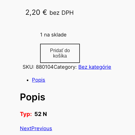
2,20
€
bez DPH
52 N
1 na sklade
m
Pridať do
n
košíka
o
SKU:
880104
Category:
Bez kategórie
ž
s
Popis
t
Popis
v
o
p
Typ:
52 N
á
s
Next
Previous
k