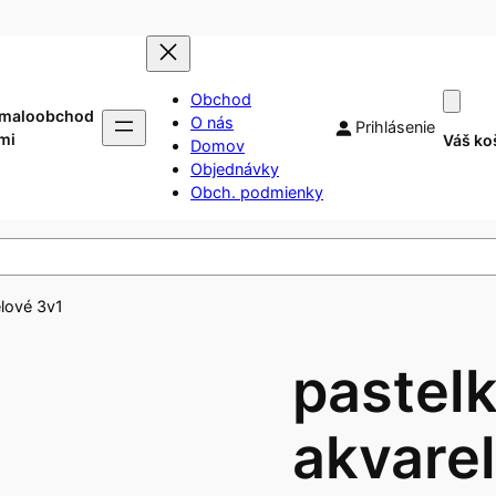
Obchod
 maloobchod
O nás
Prihlásenie
mi
Váš ko
Domov
Objednávky
Obch. podmienky
elové 3v1
pastel
akvare