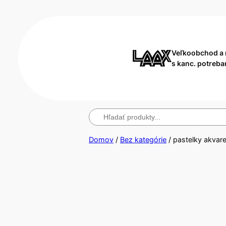
Veľkoobchod a
s kanc. potreba
Hľadanie
Domov
/
Bez kategórie
/ pastelky akvar