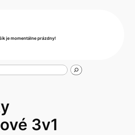
šík je momentálne prázdny!
ky
lové 3v1