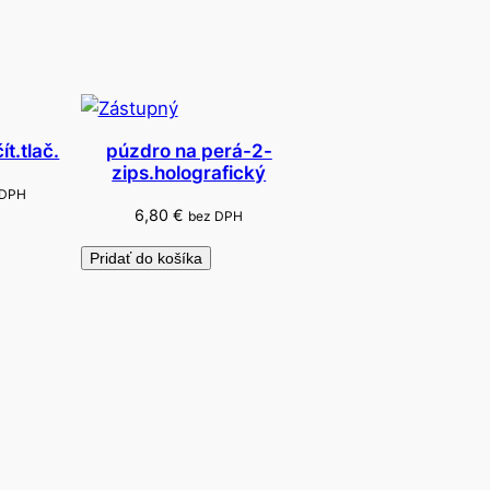
t.tlač.
púzdro na perá-2-
zips.holografický
 DPH
6,80
€
bez DPH
Pridať do košíka