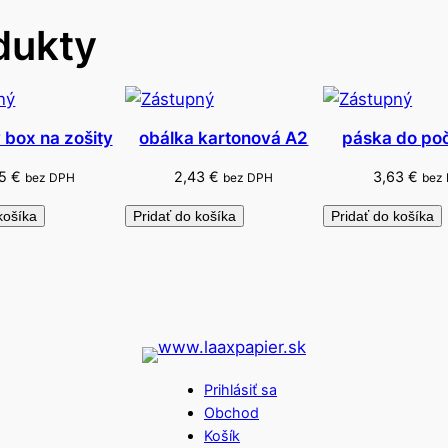
r
dukty
e
l
o
v
é
 box na zošity
obálka kartonová A2
páska do počí
3
85
€
2,43
€
3,63
€
bez DPH
bez DPH
bez
v
1
košíka
Pridať do košíka
Pridať do košíka
Prihlásiť sa
Obchod
Košík