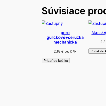
Súvisiace pro
pero
školský
guličkové+ceruzka
2,
mechanická
2,18
€
Pridať do 
bez DPH
Pridať do košíka