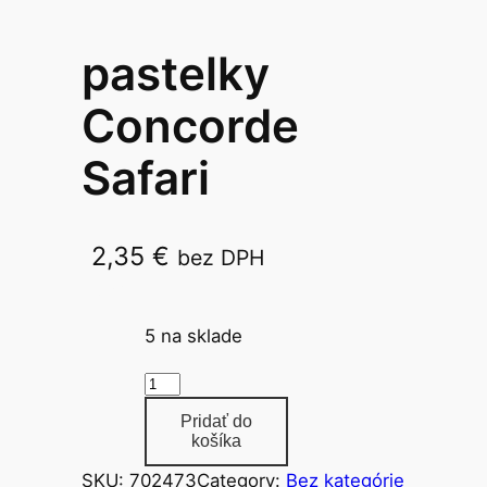
pastelky
Concorde
Safari
2,35
€
bez DPH
18 ks
5 na sklade
m
n
Pridať do
o
košíka
ž
SKU:
702473
Category:
Bez kategórie