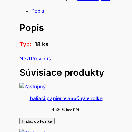
s
t
Popis
v
Popis
o
p
a
Typ:
18 ks
s
t
Next
Previous
e
Súvisiace produkty
l
k
y
C
baliaci papier vianočný v rolke
o
n
4,36
€
bez DPH
c
Pridať do košíka
o