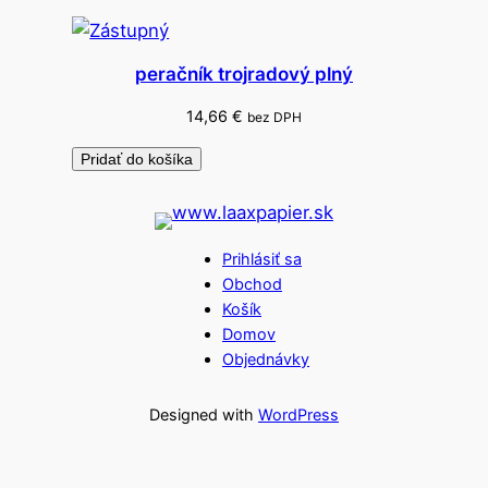
peračník trojradový plný
14,66
€
bez DPH
Pridať do košíka
Prihlásiť sa
Obchod
Košík
Domov
Objednávky
Designed with
WordPress