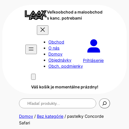
Veľkoobchod a maloobchod
s kanc. potrebami
Obchod
O nás
Domov
Objednávky
Prihlásenie
Obch. podmienky
Váš košík je momentálne prázdny!
Hľadanie
Domov
/
Bez kategórie
/ pastelky Concorde
Safari