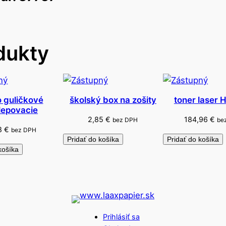
o
j
s
dukty
t
r
a
n
n
 guličkové
školský box na zošity
toner laser
ilepovacie
é
2,85
€
184,96
€
bez DPH
be
p
18
€
bez DPH
a
Pridať do košíka
Pridať do košíka
košíka
s
t
e
l
o
v
Prihlásiť sa