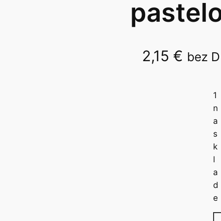
pastel
2,15
€
bez 
Colorino 12ks/24far. 8
1
n
a
s
k
l
a
d
e
m