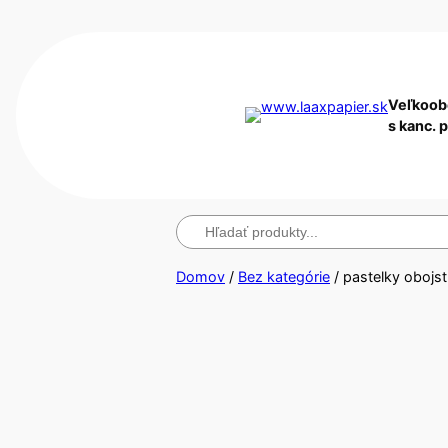
Veľkoob
s kanc. 
Hľadanie
Domov
/
Bez kategórie
/ pastelky obojs