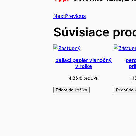
Next
Previous
Súvisiace pro
baliaci papier vianočný
pero
v rolke
pr
4,36
€
1,
bez DPH
Pridať do košíka
Pridať do 