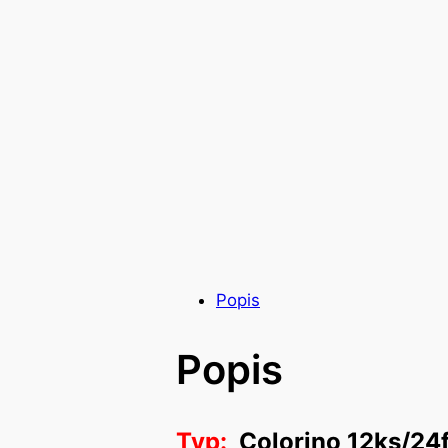
Popis
Popis
Typ:
Colorino 12ks/24