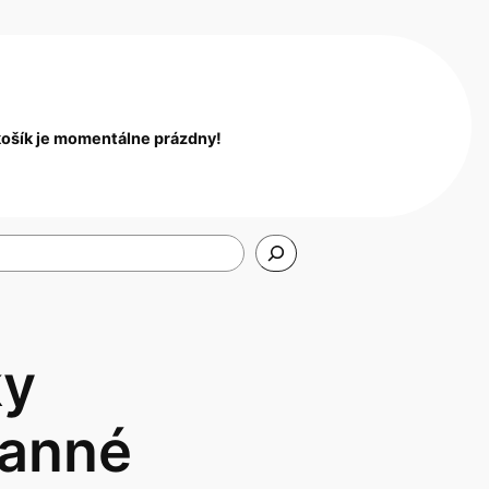
košík je momentálne prázdny!
ky
ranné