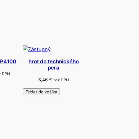
 HP4100
hrot do technického
pera
z DPH
3,46
€
bez DPH
Pridať do košíka