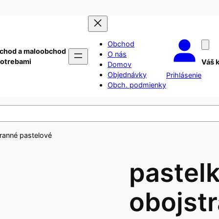
Obchod
chod a maloobchod
O nás
potrebami
Váš 
Domov
Objednávky
Prihlásenie
Obch. podmienky
tranné pastelové
pastel
obojst