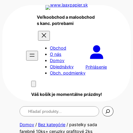
Veľkoobchod a maloobchod
s kanc. potrebami
Obchod
O nás
Domov
Objednávky
Prihlásenie
Obch. podmienky
Váš košík je momentálne prázdny!
Hľadanie
Domov
/
Bez kategórie
/ pastelky sada
farebné 10ks+ ceruzky grafitové 2ks