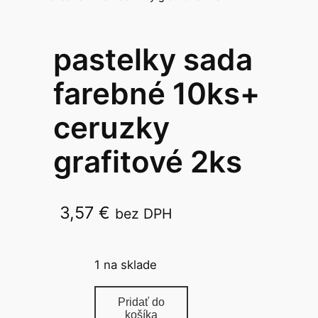
pastelky sada
farebné 10ks+
ceruzky
grafitové 2ks
3,57
€
bez DPH
YES/12ks
1 na sklade
m
Pridať do
n
košíka