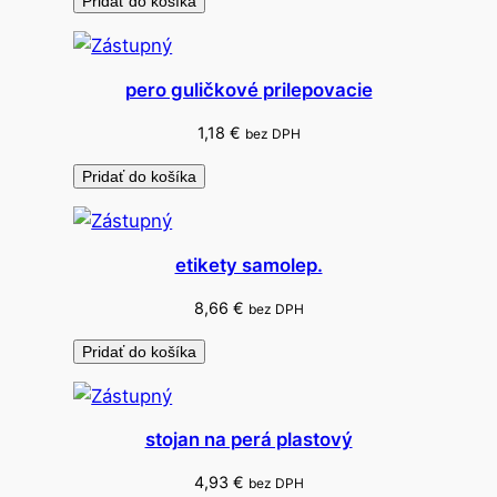
Pridať do košíka
a
f
a
pero guličkové prilepovacie
r
e
1,18
€
bez DPH
b
Pridať do košíka
n
é
1
etikety samolep.
0
k
8,66
€
bez DPH
s
Pridať do košíka
+
c
e
stojan na perá plastový
r
u
4,93
€
bez DPH