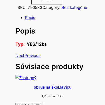
o
SKU:
790533
Category:
Bez kategórie
ž
s
Popis
t
Popis
v
o
p
Typ:
YES/12ks
a
s
Next
Previous
t
Súvisiace produkty
e
l
k
y
obrus na škol.lavicu
s
a
1,21
€
bez DPH
d