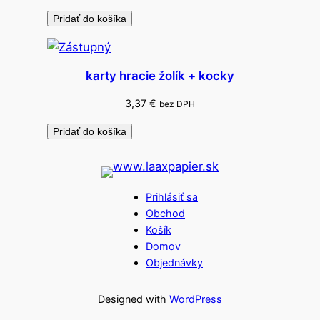
z
Pridať do košíka
k
y
g
karty hracie žolík + kocky
r
a
3,37
€
bez DPH
f
Pridať do košíka
i
t
o
v
Prihlásiť sa
é
Obchod
2
Košík
k
Domov
Objednávky
s
Designed with
WordPress